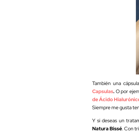
También una cápsul
Capsulas
.
O por ejem
de Ácido Hialurónic
Siempre me gusta tene
Y si deseas un trata
Natura Bissé
. Con tr