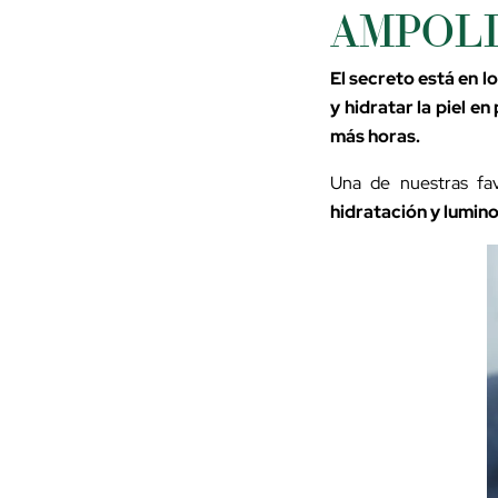
AMPOLL
El secreto está en l
y hidratar la piel e
más horas.
Una de nuestras fav
hidratación y lumino