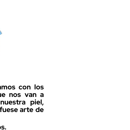
tamos con los
que nos van a
uestra piel,
 fuese arte de
os.