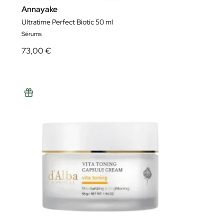
Annayake
Ultratime Perfect Biotic 50 ml
Sérums
73,00 €
Nos preocupamos por tu privacidad
Tanto nosotros como nuestros
1015
socios almacenamos y accedemos a
datos personales, como datos de navegación o identificadores únicos, en tu
dispositivo. Si seleccionas Acepto, estarás permitiendo que las tecnologías de
rastreo apoyen los propósitos que se muestran en «nosotros y nuestros
socios tratamos datos para proporcionar». Si se deshabilitan los rastreadores,