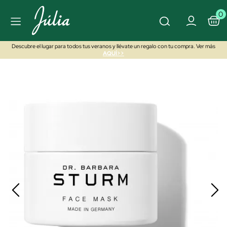
0
Descubre el lugar para todos tus veranos y llévate un regalo con tu compra. Ver más
AQUÍ>>