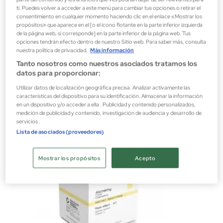
ti. Puedes volver a acceder a este menú para cambiar tus opciones o retirar el
consentimiento en cualquier momento haciendo clic en el enlace «Mostrar los
propósitos» que aparece en el [o el ícono flotante en la parte inferior izquierda
Natura Bissé
de la página web, si corresponde] en la parte inferior de la página web. Tus
MASCARILLA LIFTING CUELLO Y ESCOTE INHIBIT TENSOLIFT NECK MASK 1 UNIDAD NATURA BISSÉ
opciones tendrán efecto dentro de nuestro Sitio web. Para saber más, consulta
nuestra política de privacidad.
Más información
Mascarillas
Tanto nosotros como nuestros asociados tratamos los
19,80 €
datos para proporcionar:
Utilizar datos de localización geográfica precisa. Analizar activamente las
características del dispositivo para su identificación. Almacenar la información
en un dispositivo y/o acceder a ella . Publicidad y contenido personalizados,
medición de publicidad y contenido, investigación de audiencia y desarrollo de
servicios .
Lista de asociados (proveedores)
Mostrar los propósitos
Acepto