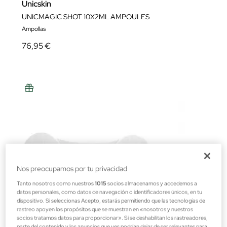
Unicskin
UNICMAGIC SHOT 10X2ML AMPOULES
Ampollas
76,95 €
Nos preocupamos por tu privacidad
Tanto nosotros como nuestros
1015
socios almacenamos y accedemos a
datos personales, como datos de navegación o identificadores únicos, en tu
dispositivo. Si seleccionas Acepto, estarás permitiendo que las tecnologías de
rastreo apoyen los propósitos que se muestran en «nosotros y nuestros
socios tratamos datos para proporcionar». Si se deshabilitan los rastreadores,
parte del contenido y los anuncios que ves podrían dejar de ser relevantes para