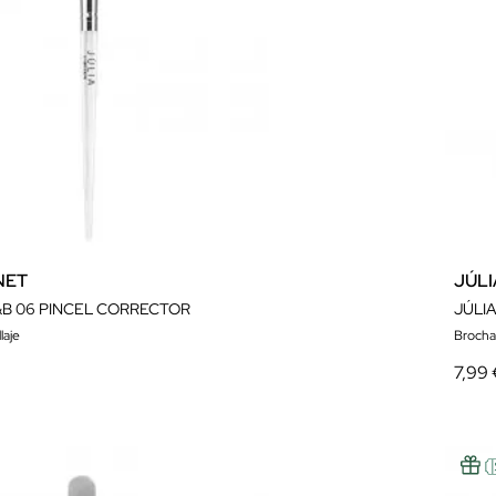
NET
JÚL
&B 06 PINCEL CORRECTOR
laje
Brocha
7,99