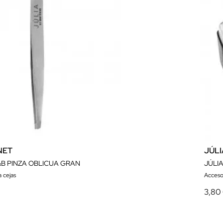
NET
JÚL
&B PINZA OBLICUA GRAN
JÚLI
 cejas
Accesor
3,80