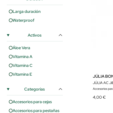
Shiseido
Larga duración
Sisley
Waterproof
T.Leclerc
The Browgal
Activos
Áloe Vera
Vitamina A
Vitamina C
Vitamina E
JÚLIA BO
JÚLIA AC J
Categorías
Accesorios para
4,00 €
Accesorios para cejas
Accesorios para pestañas