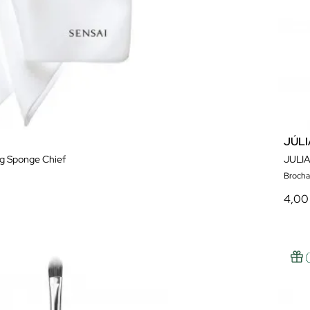
JÚL
ing Sponge Chief
JULI
Brocha
4,00