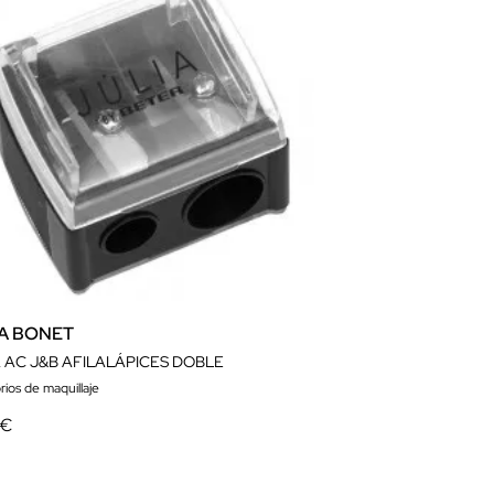
IA BONET
A AC J&B AFILALÁPICES DOBLE
ios de maquillaje
 €