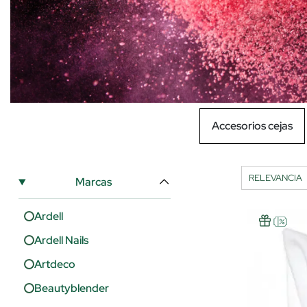
Accesorios cejas
Marcas
Ardell
Ardell Nails
Artdeco
Beautyblender