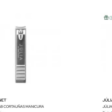
NET
JÚL
J&B CORTAUÑAS MANICURA
JÚLI