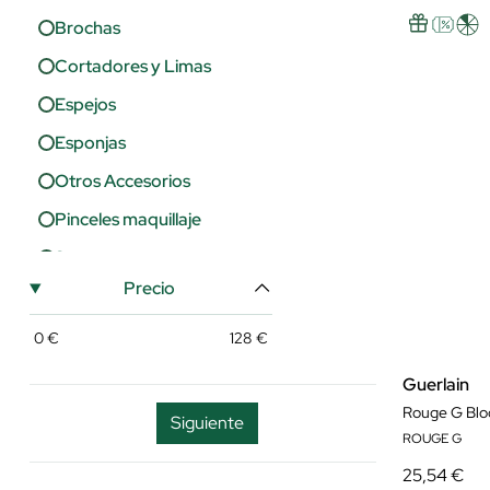
Brochas
Cortadores y Limas
Espejos
Esponjas
Otros Accesorios
Pinceles maquillaje
Sacapuntas
Precio
0
€
128
€
Guerlain
Siguiente
ROUGE G
25,54 €