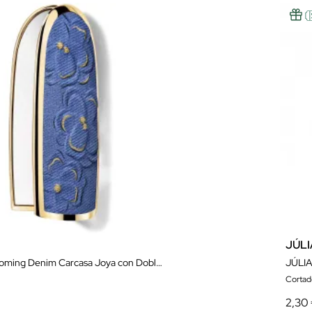
JÚL
Rouge G Blooming Denim Carcasa Joya con Doble Espejo - Edición Limitada
JÚLIA
Cortad
2,30