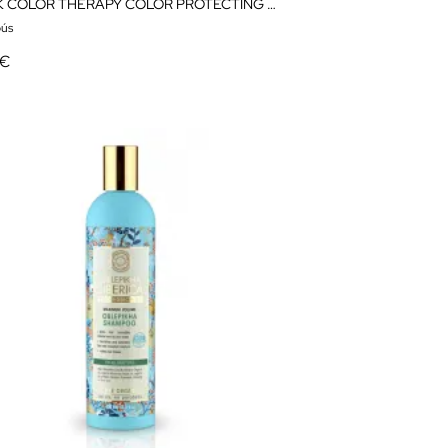
K-PAK COLOR THERAPY COLOR PROTECTING SHAMPOO
ús
 €