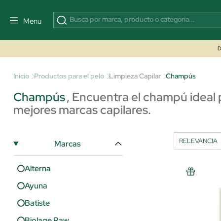
Menu
D
Inicio
Productos para el pelo
Limpieza Capilar
Champús
Champús
,
Encuentra el champú ideal p
mejores marcas capilares.
Marcas
Alterna
Ayuna
Batiste
Biolage Raw