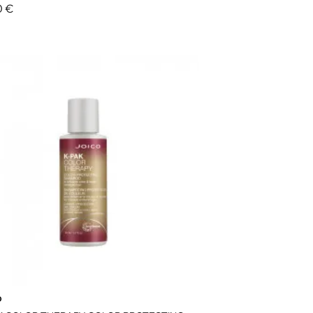
0 €
o