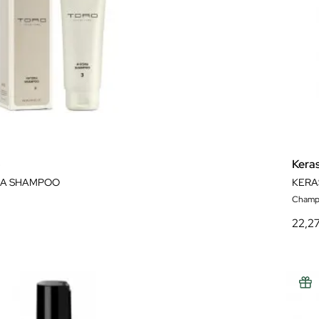
o
Kera
RA SHAMPOO
KERA
Champ
22,2