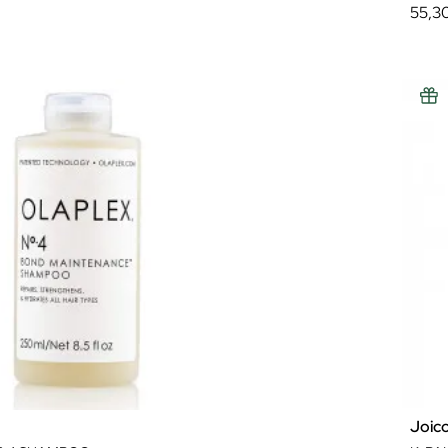
55,3
Joic