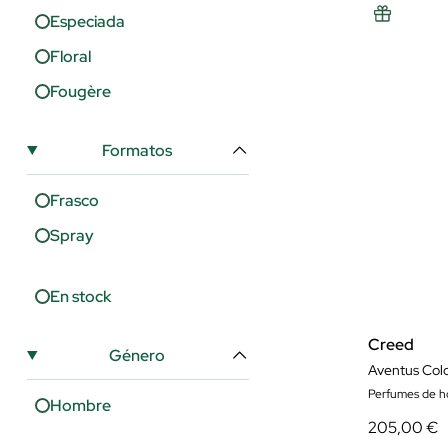
Especiada
Floral
Fougère
Formatos
Frasco
Spray
En stock
Creed
Género
Aventus Col
Perfumes de 
Hombre
205,00 €