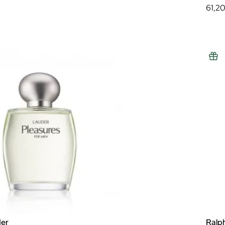
61,2
der
Ralp