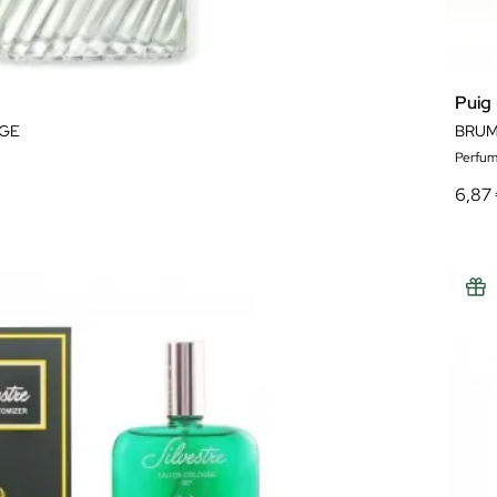
Puig
GE
BRUM
Perfum
6,87