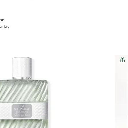
gne
hombre