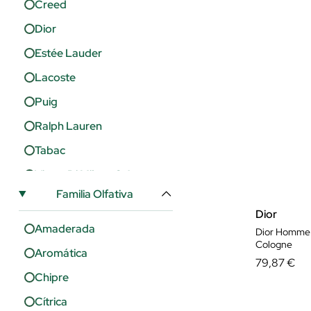
Creed
Dior
Estée Lauder
Lacoste
Puig
Ralph Lauren
Tabac
Victor Di Milano S.A
Familia Olfativa
Dior
Amaderada
Dior Homme
Cologne
Aromática
79,87 €
Chipre
Cítrica