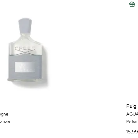
Puig
ogne
AGUA
hombre
Perfum
15,9