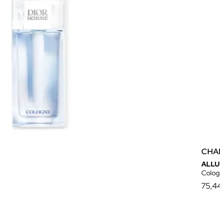
CHA
ALLU
Colog
75,4