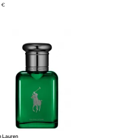
0 €
h Lauren