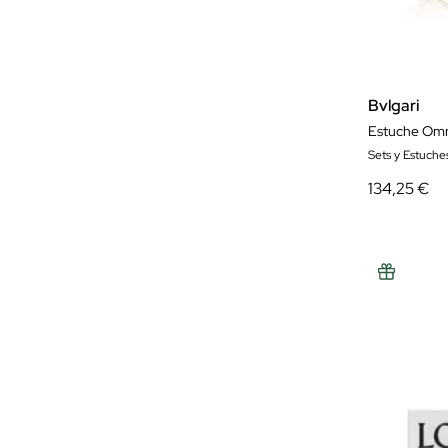
Tous
Trussardi
Ufc
Bvlgari
Valentino
Estuche Omni
Versace
Sets y Estuche
Viktor Rolf
134,25 €
Women'Secret
Yves Saint Laurent
Zadig&voltaire