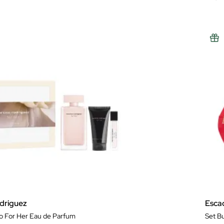
driguez
Esca
o For Her Eau de Parfum
Set B