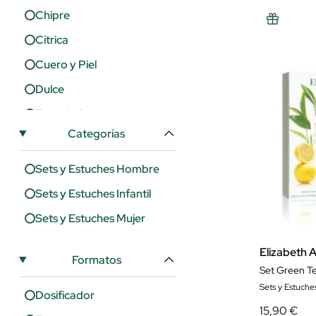
Contes De Parfums
Chipre
Courreges Parfums
Cítrica
Creed
Cuero y Piel
Diesel
Dulce
Dior
Especiada
Disney
Categorías
Floral
DKNY
Fougère
Sets y Estuches Hombre
Dolce&Gabbana
Frutal
Sets y Estuches Infantil
El Ganso
Marina
Sets y Estuches Mujer
Elizabeth Arden
Oriental
Elizabeth 
Escada
Formatos
Refrescante
Set Green Te
Givenchy
Verde
Sets y Estuche
Dosificador
Goutal
15,90 €