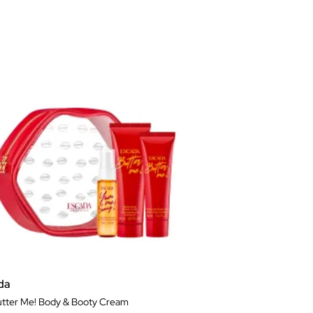
da
utter Me! Body & Booty Cream