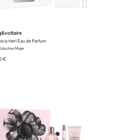
g&voltaire
is is Her! Eau de Parfum
 Estuches Mujer
5 €