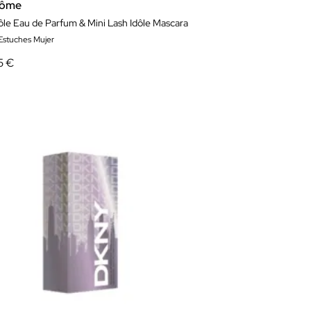
côme
dôle Eau de Parfum & Mini Lash Idôle Mascara
 Estuches Mujer
5 €