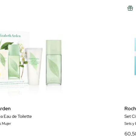
Arden
Roch
a Eau de Toilette
Set Ci
s Mujer
Sets y
60,5