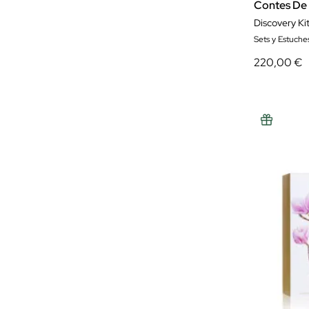
Contes De
Martinelia
Discovery Ki
Sets y Estuch
Michael Kors
220,00 €
Miu Miu
Moncler
Montblanc
Moschino
Narciso Rodriguez
Nina Ricci
Parfums Sophie La Girafe
Pepe Jeans
Prada
Psychotic London