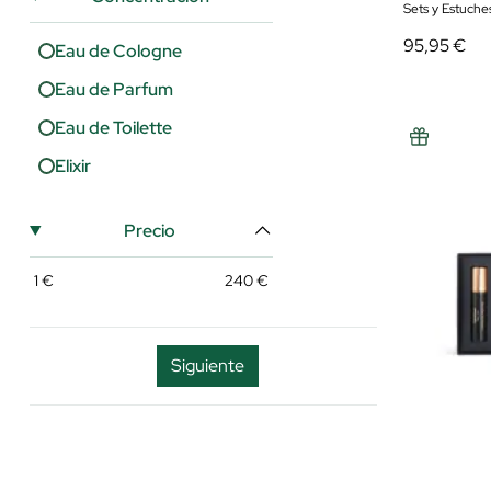
Sets y Estuche
JÚLIA BONET
95,95 €
Eau de Cologne
Kaloo
Eau de Parfum
Kenzo Parfums
Eau de Toilette
Lacoste
Elixir
Lancôme
Le Coq Sportif
Precio
Loewe
1
€
240
€
Lolita Lempicka
Lorenay
Siguiente
Lua&lee/wonderful
M.Int
Maison Margiela
Marc Jacobs