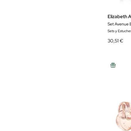
Rabanne
Ralph Lauren
Elizabeth 
Reminiscence
Set Avenue 
Sets y Estuche
Rochas Parfums
30,51 €
Scalpers
Shiseido
Sisley
Sol De Janeiro
Tabac
Thierry Mugler
Tiffany
TOM FORD
Tommy Hilfiger