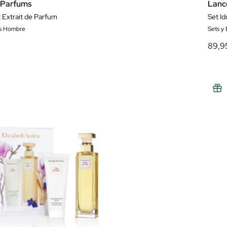
 Parfums
Lan
t Extrait de Parfum
Set I
es Hombre
Sets y
89,9