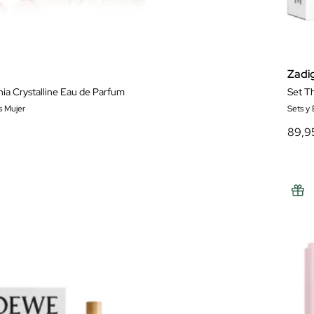
Zadi
a Crystalline Eau de Parfum
Set Th
s Mujer
Sets y
89,9