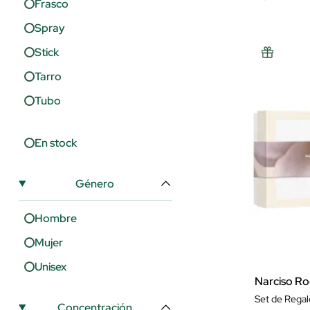
Frasco
Gucci
Spray
Guerlain
Stick
Halloween
Tarro
Hermès
Tubo
House Of Helios
Hugo Boss
En stock
Idc Institute
Inme
Género
Issey Miyake
Hombre
Jacadi
Mujer
Jean Paul Gaultier
Unisex
Jimmy Choo
Narciso Ro
Set de Regal
Juicy Couture
Concentración