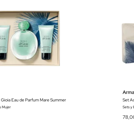
Arma
i Gioia Eau de Parfum Mare Summer
Set Ac
s Mujer
Sets y
78,0