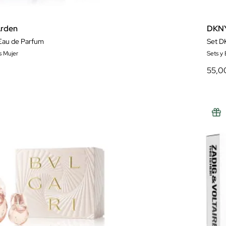
Arden
DKN
Eau de Parfum
Set D
s Mujer
Sets y
55,0