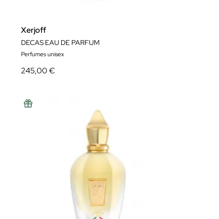
Xerjoff
DECAS EAU DE PARFUM
Perfumes unisex
245,00 €