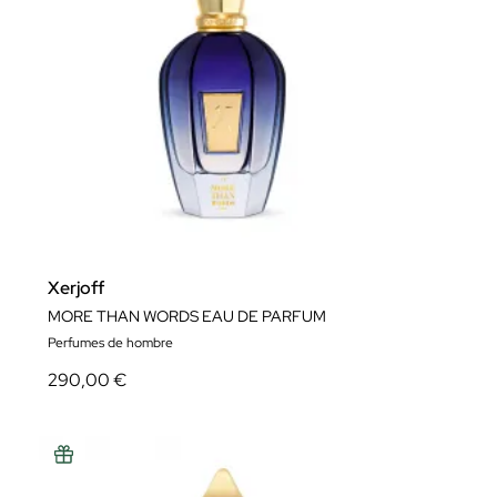
Xerjoff
MORE THAN WORDS EAU DE PARFUM
Perfumes de hombre
290,00 €