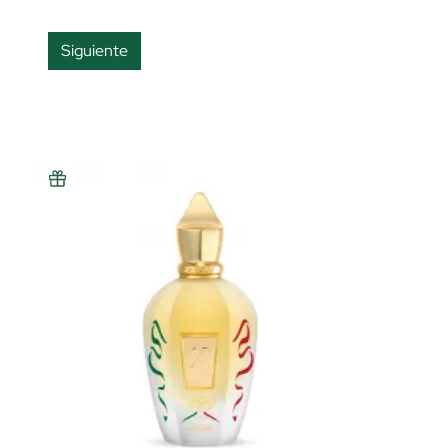
Siguiente