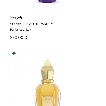
Xerjoff
SOPRANO EAU DE PARFUM
Perfumes unisex
280,00 €