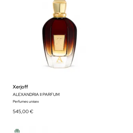
Xerjoff
ALEXANDRIA II PARFUM
Perfumes unisex
545,00 €