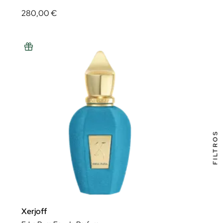
280,00 €
FILTROS
Xerjoff