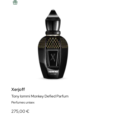
Xerjoff
Tony Iommi Monkey Defied Parfum
Perfumes unisex
275,00 €