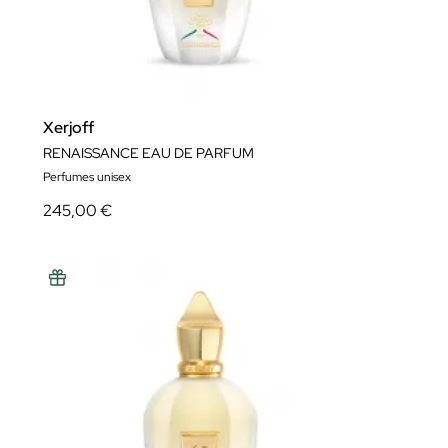
Xerjoff
RENAISSANCE EAU DE PARFUM
Perfumes unisex
245,00 €