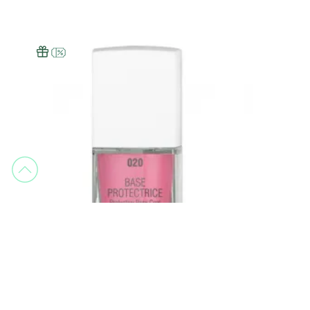
JÚLIA BONET
JÚLIA BASE PROTECTRICE 12ML