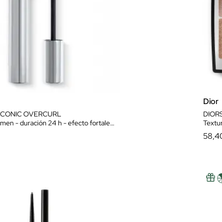
Dior
ICONIC OVERCURL
DIOR
n - duración 24 h - efecto fortalecedor
Textur
58,4