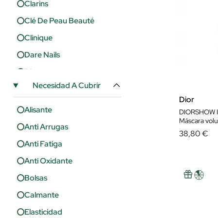
Clarins
Clé De Peau Beauté
Clinique
Dare Nails
Dior
Necesidad A Cubrir
Dolce&Gabbana
Dior
Elizabeth Arden
Alisante
DIORSHOW 
Máscara volume
Essence
Anti Arrugas
38,80 €
Estée Lauder
Anti Fatiga
Fab Brows
Anti Oxidante
Guerlain
Bolsas
Helena Rubinstein
Calmante
Inme
Elasticidad