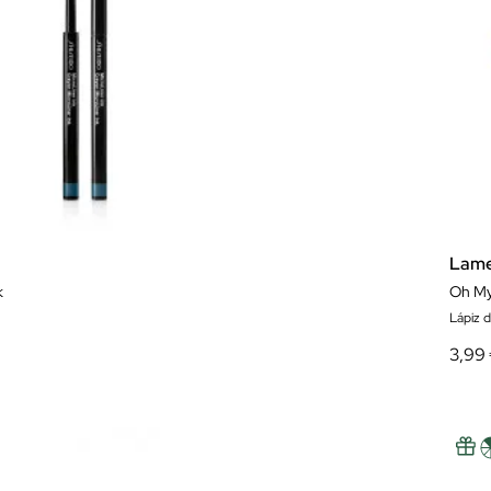
Lame
k
Oh My
Lápiz 
3,99