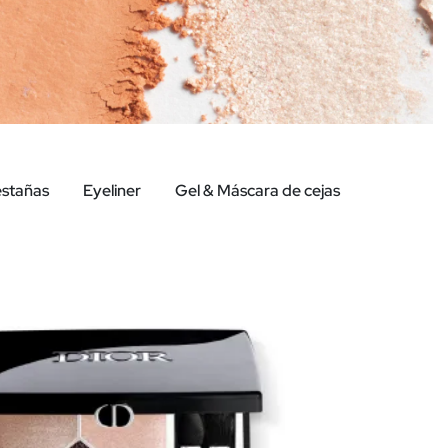
estañas
Eyeliner
Gel & Máscara de cejas