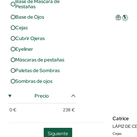
Base de Mascara de
Pestañas
Manteca de Karité
Base de Ojos
Miel
Cejas
Niacinamida
Cubrir Ojeras
Orquídea
Eyeliner
Péptidos
Máscaras de pestañas
Queratina
Paletas de Sombras
Retinol (Vitamina A)
Sombras de ojos
Rosa Mosqueta
Vitamina A
Precio
Vitamina C
0
€
238
€
Vitamina E
Catrice
LÁPIZ DE C
Siguiente
Cejas