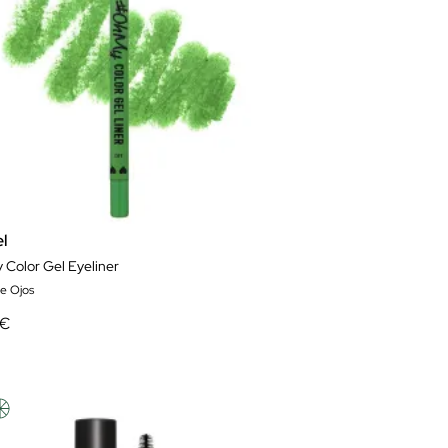
l
 Color Gel Eyeliner
de Ojos
 €