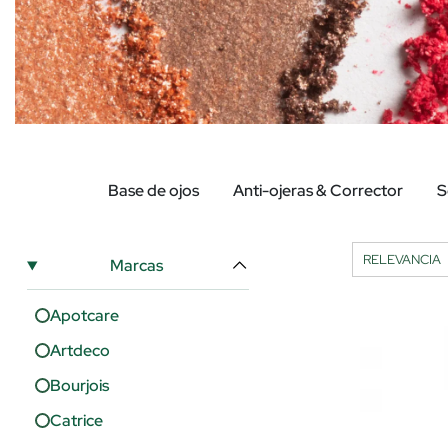
Base de ojos
Anti-ojeras & Corrector
S
Marcas
Apotcare
Artdeco
Bourjois
Catrice