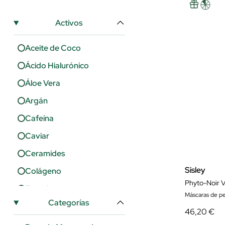
Shiseido
Activos
Sisley
Aceite de Coco
T.Leclerc
Ácido Hialurónico
The Browgal
Áloe Vera
Urban Decay
Argán
Yves Saint Laurent
Cafeína
Caviar
Ceramides
Sisley
Colágeno
Phyto-Noir V
Escualeno
Máscaras de pe
Categorías
Extracto de Jojoba
46,20 €
Ginseng