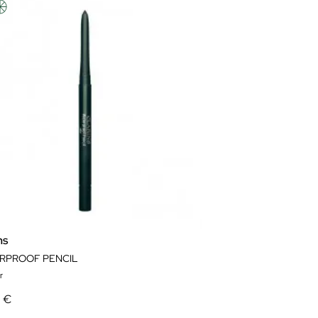
ns
RPROOF PENCIL
r
0 €