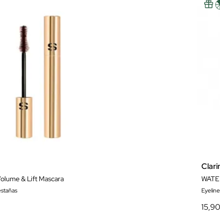
Clari
olume & Lift Mascara
WATE
stañas
Eyeline
15,9