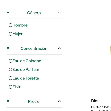
Elizabeth Arden
Género
Escada
Essence
Hombre
Giorgio
Mujer
Givenchy
Gloria Vanderbilt
Concentración
Goutal
Eau de Cologne
Gres Parfums
Eau de Parfum
Gucci
Eau de Toilette
Guerlain
Elixir
Guy Laroche
Halloween
Dior
Precio
DIORISSIMO
Hanae Mori