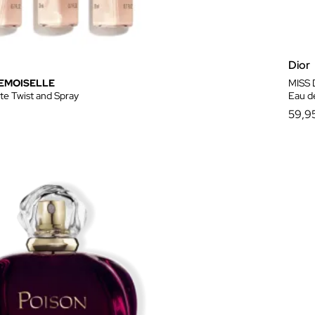
Dior
EMOISELLE
MISS
tte Twist and Spray
Eau de
59,9