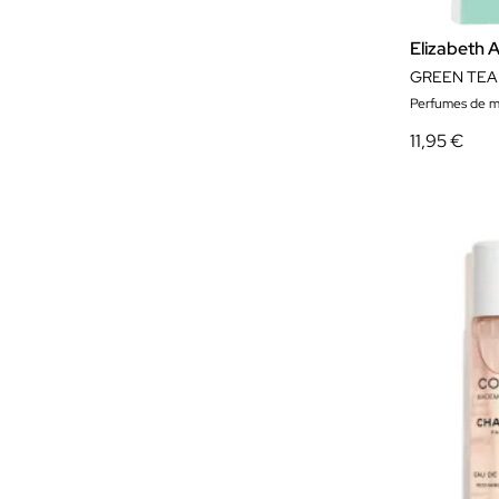
Revlon
Rochas Parfums
Elizabeth 
GREEN TEA 
Roger & Gallet
Perfumes de m
Scherrer
11,95 €
Sisley
Thierry Mugler
Tiffany
TOM FORD
Tommy Hilfiger
Tous
Trussardi
Van Cleef Arpels
Versace