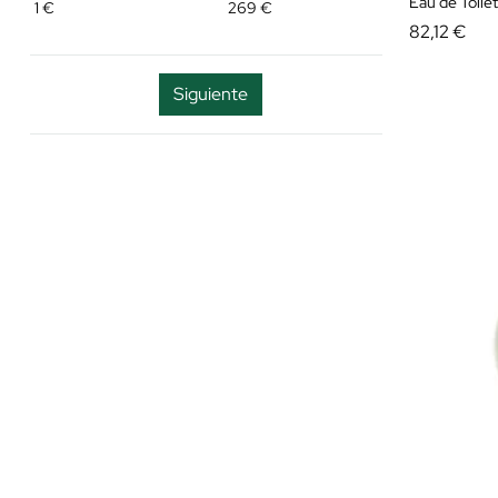
Eau de Toile
1
€
269
€
Hermès
82,12 €
Hugo Boss
Siguiente
Ikks
Issey Miyake
Jean Paul Gaultier
Jimmy Choo
JÚLIA BONET
Kenzo Parfums
Lacoste
Lancôme
Leonard
Loewe
Maison Margiela