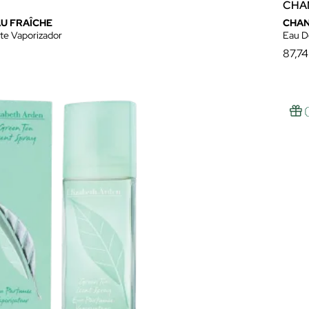
CHA
U FRAÎCHE
CHAN
tte Vaporizador
Eau De
87,74