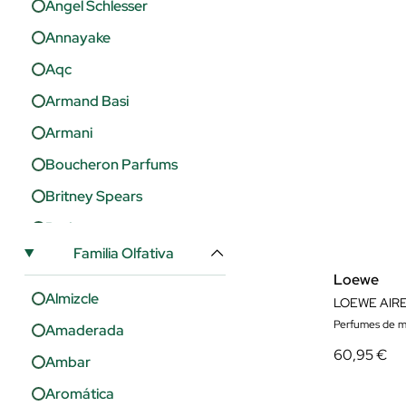
Angel Schlesser
Annayake
Aqc
Armand Basi
Armani
Boucheron Parfums
Britney Spears
Burberry
Familia Olfativa
Bvlgari
Loewe
Cacharel
Almizcle
LOEWE AIRE
Calvin Klein
Perfumes de m
Amaderada
Carolina Herrera
60,95 €
Ambar
Carven
Aromática