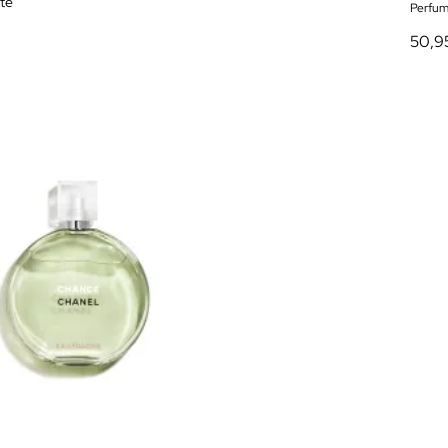
tte
Perfum
50,9