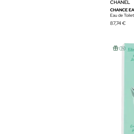
CHANEL
Marc Jacobs
CHANCE EA
Eau de Toile
Miu Miu
87,74 €
Montana Parfums
Moschino
Narciso Rodriguez
Nina Ricci
Oscar De La Renta
Paloma Picasso
Prada
Puig
Rabanne
Ralph Lauren