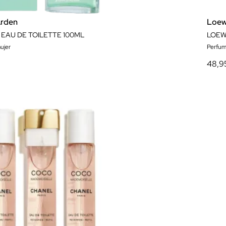
Arden
Loe
EAU DE TOILETTE 100ML
LOEW
ujer
Perfum
48,9