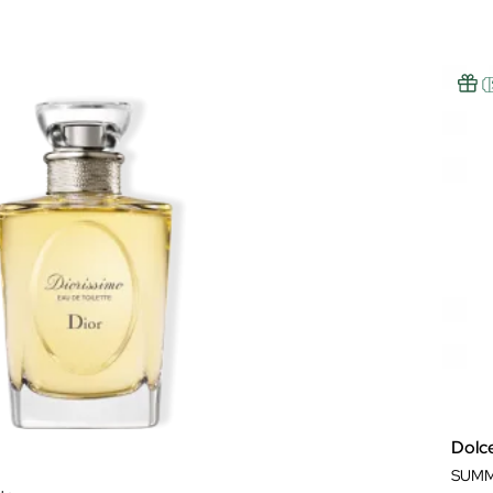
Dolc
SUMM