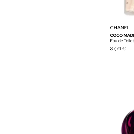
Victorio & Lucchino
Women'Secret
Yves Saint Laurent
CHANEL
COCO MAD
Eau de Toile
87,74 €