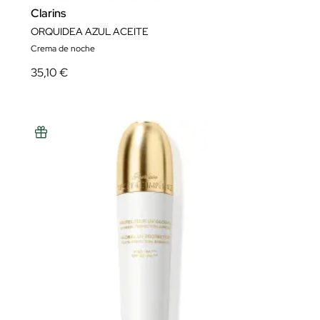
Clarins
ORQUIDEA AZUL ACEITE
Crema de noche
35,10 €
Nos preocupamos por tu privacidad
Tanto nosotros como nuestros
1015
socios almacenamos y accedemos a
datos personales, como datos de navegación o identificadores únicos, en tu
dispositivo. Si seleccionas Acepto, estarás permitiendo que las tecnologías de
rastreo apoyen los propósitos que se muestran en «nosotros y nuestros
socios tratamos datos para proporcionar». Si se deshabilitan los rastreadores,