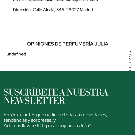
Dirección: Calle Alcalá, 546. 28027 Madrid
OPINIONES DE PERFUMERÍA JÚLIA
FILTROS
undefined
SUSCRÍBETE A NUESTRA
NEWSLETTER
Entérate antes que nadie de todas las novedades,
tendencias y sorpresas. y
Además llévate 10€ para canjear en Júlia*.