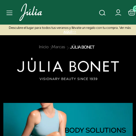
Descubre el lugar para todos tus veranos y llévate un regalo con tu compra. Ver más
AQUÍ>>
Inicio
Marcas
JÚLIA BONET
BODY SOLUTIONS