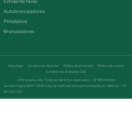
Exfoliante facial
Autobronceadores
Pintalabios
Bronceadores
Aviso legal
Condiciones de venta
Política de privacidad
Política de cookies
Condiciones de Beauty Club
© Perfumería Júlia. Todos los derechos reservados - CIF B19464684
Avenida Puigcerda Nº7 08185 Lliça de Vall Email: info@perfumeriajulia.es Teléfono: +34
663 687 089