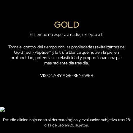
GOLD
El tiempo no espera a nadie, excepto a ti
Toma el control del tiempo con las propiedades revitalizantes de
Gold Tech-Peptide™ y la trufa blanca que nutren la piel en
profundidad, potencian su elasticidad y proporcionan una piel
más radiante día tras día.
VISIONARY AGE-RENEWER
RESULTADOS EN LA PIEL
Estudio clínico bajo control dermatológico y evaluación subjetiva tras 28
· 90% más luminosa
días de uso en 20 sujetos.
· 100% más confortable e hidratada