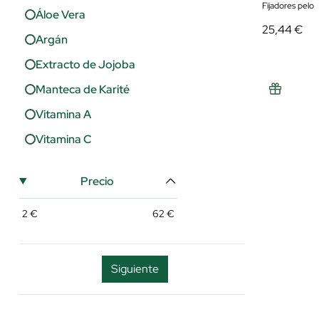
Fijadores pelo
Reparación
Áloe Vera
25,44 €
Suavidad
Argán
Volumen
Extracto de Jojoba
Manteca de Karité
Vitamina A
Vitamina C
Precio
2
€
62
€
Siguiente