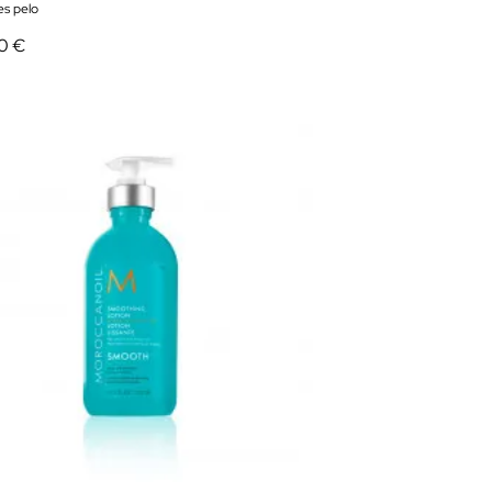
es pelo
0 €