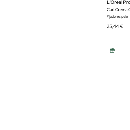
L'Oreal Pr
Curl Crema G
Fijadores pelo
25,44 €