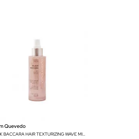
am Quevedo
BLACK BACCARA HAIR TEXTURIZING WAVE MIST WITH ROSE GOLD 150ML