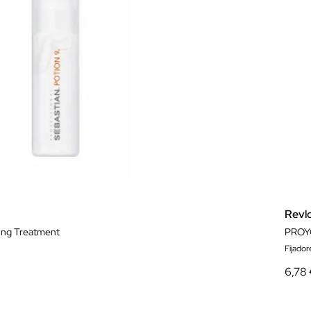
Revl
ling Treatment
PROY
Fijador
6,78