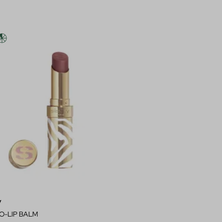
y
O-LIP BALM