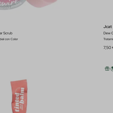
Jcat
ar Scrub
Dew G
bial con Color
Tratami
7,50