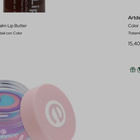
Artd
alm Lip Butter
Color
bial con Color
Tratami
15,4