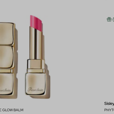
Sisle
EE GLOW BALM
PHYT