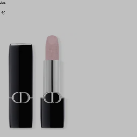
bios
5 €