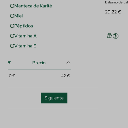
Bálsamo de La
Manteca de Karité
29,22 €
Miel
Péptidos
Vitamina A
Vitamina E
Precio
0
€
42
€
Siguiente