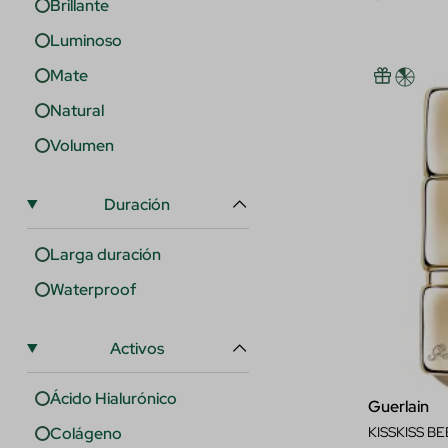
Brillante
Luminoso
Mate
Natural
Volumen
Duración
Larga duración
Waterproof
Activos
Ácido Hialurónico
Guerlain
Colágeno
KISSKISS B