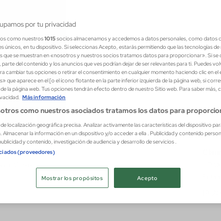
upamos por tu privacidad
ros como nuestros
1015
socios almacenamos y accedemos a datos personales, como datos 
es únicos, en tu dispositivo. Si seleccionas Acepto, estarás permitiendo que las tecnologías d
s que se muestran en «nosotros y nuestros socios tratamos datos para proporcionar». Si se d
 parte del contenido y los anuncios que ves podrían dejar de ser relevantes para ti. Puedes vo
a cambiar tus opciones o retirar el consentimiento en cualquier momento haciendo clic en el
s» que aparece en el [o el ícono flotante en la parte inferior izquierda de la página web, si corr
r de la página web. Tus opciones tendrán efecto dentro de nuestro Sitio web. Para saber más, 
ivacidad.
Más información
otros como nuestros asociados tratamos los datos para proporcio
s de localización geográfica precisa. Analizar activamente las características del dispositivo par
n. Almacenar la información en un dispositivo y/o acceder a ella . Publicidad y contenido perso
ublicidad y contenido, investigación de audiencia y desarrollo de servicios .
Clari
ociados (proveedores)
balm Ginko
LIP O
Pintala
Mostrar los propósitos
Acepto
19,2