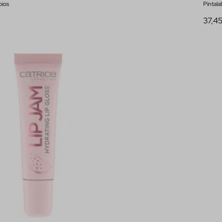
bios
Pintala
37,4