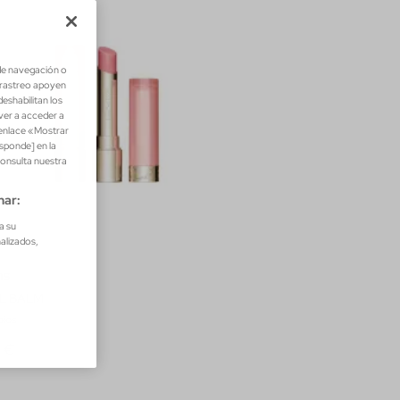
de navegación o
e rastreo apoyen
eshabilitan los
lver a acceder a
 enlace «Mostrar
esponde] en la
consulta nuestra
nar:
a su
nalizados,
ns
IL BALM
bios
0 €