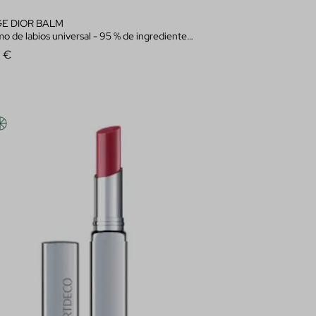
E DIOR BALM
ios universal - 95 % de ingredientes de origen natural - tratamiento floral hidratante - recargable
0 €