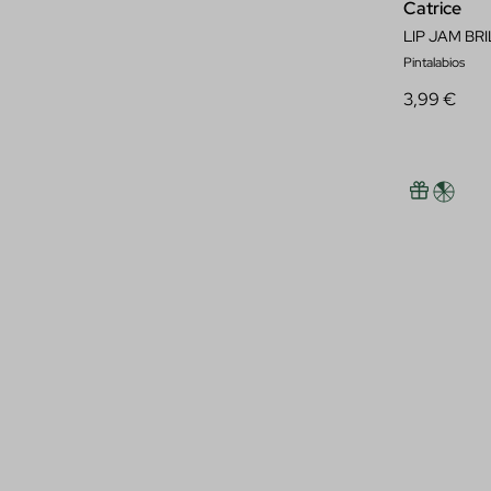
Catrice
LIP JAM BR
Pintalabios
3,99 €