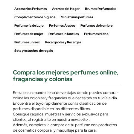
Accesorios Perfumes
Aromas del Hogar
Brumas Perfumadas
Complementos de higiene
Miniaturas perfumes
Perfumería de Lujo
Perfumes Árabes
Perfumes de hombre
Perfumes de mujer
Perfumes infantiles
Perfumes Nicho
Perfumes unisex
Recargables y Recargas
Sets y estuches de regalo
Compra los mejores perfumes online,
fragancias y colonias
Entra en un mundo lleno de ventajas donde puedes comprar
online las colonias y fragancias que necesites en tu día a día.
Encuentra el tuyo rápidamente con la clasificación de
perfumes disponible en los diferentes filtros.
Consigue regalos, muestras y servicios exclusivos para
clientes, al registrarte en nuestra newsletter.
Además, completa la compra de tu perfume con productos
de
cosmética corporal
y
maquillaje para la cara
.