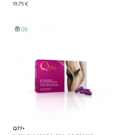
19,75 €
Q77+