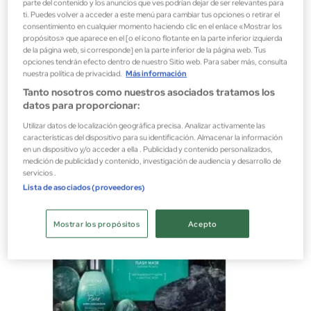
parte del contenido y los anuncios que ves podrían dejar de ser relevantes para
ti. Puedes volver a acceder a este menú para cambiar tus opciones o retirar el
consentimiento en cualquier momento haciendo clic en el enlace «Mostrar los
propósitos» que aparece en el [o el ícono flotante en la parte inferior izquierda
Elizabeth Arden
de la página web, si corresponde] en la parte inferior de la página web. Tus
opciones tendrán efecto dentro de nuestro Sitio web. Para saber más, consulta
EIGHT HOUR CREAM 50ML
nuestra política de privacidad.
Más información
Crema de día
Tanto nosotros como nuestros asociados tratamos los
23,40 €
datos para proporcionar:
Utilizar datos de localización geográfica precisa. Analizar activamente las
características del dispositivo para su identificación. Almacenar la información
en un dispositivo y/o acceder a ella . Publicidad y contenido personalizados,
medición de publicidad y contenido, investigación de audiencia y desarrollo de
servicios .
Lista de asociados (proveedores)
Mostrar los propósitos
Acepto