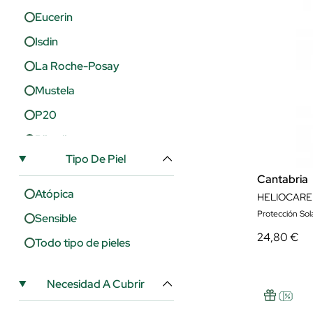
Eucerin
Isdin
La Roche-Posay
Mustela
P20
Rilastil
Tipo De Piel
Sebamed
Cantabria
Vichy
Atópica
Protección Solar
Sensible
24,80 €
Todo tipo de pieles
Necesidad A Cubrir