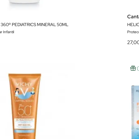
Cant
360º PEDIATRICS MINERAL 50ML
 Infantil
Protecc
27,0