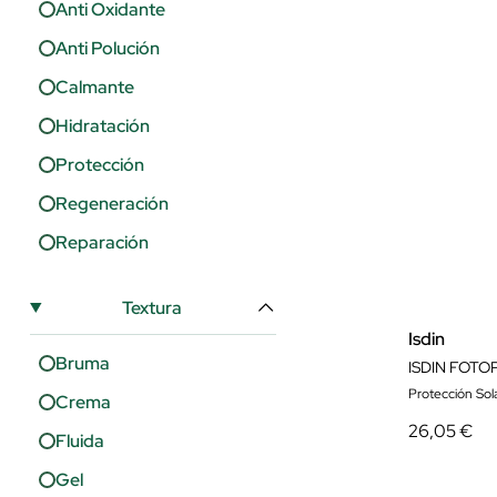
Anti Oxidante
Anti Polución
Calmante
Hidratación
Protección
Regeneración
Reparación
Textura
Isdin
Bruma
Protección Solar
Crema
26,05 €
Fluida
Gel