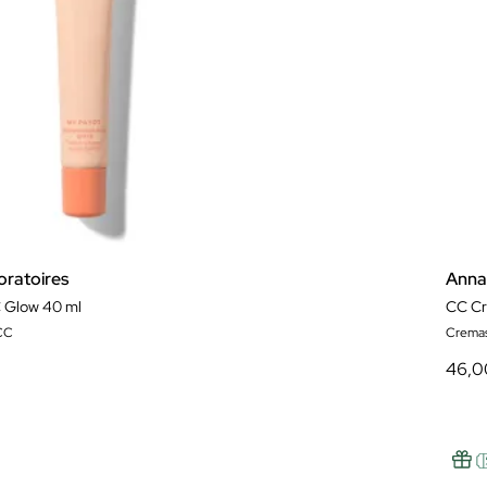
ratoires
Anna
 Glow 40 ml
CC Cr
CC
Crema
46,0