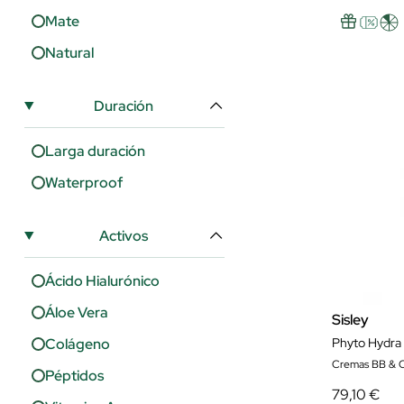
Mate
Natural
Duración
Larga duración
Waterproof
Activos
Ácido Hialurónico
Áloe Vera
Sisley
Colágeno
Phyto Hydra 
Cremas BB & 
Péptidos
79,10 €