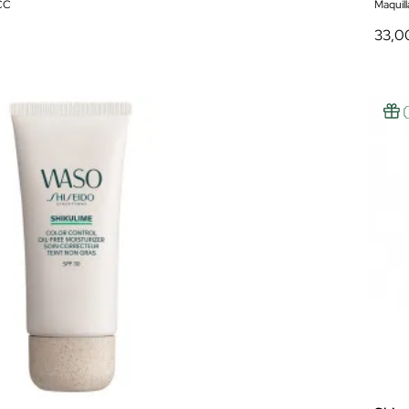
CC
Maquill
33,0