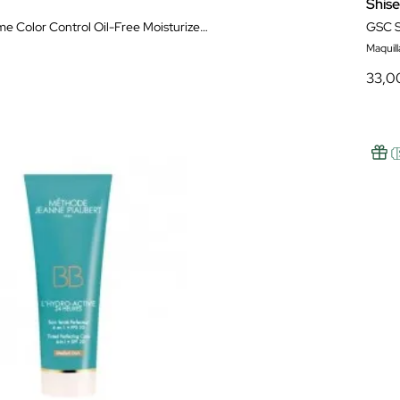
Shis
Waso Shikulime Color Control Oil-Free Moisturizer 50 ml
GSC S
Maquill
33,0