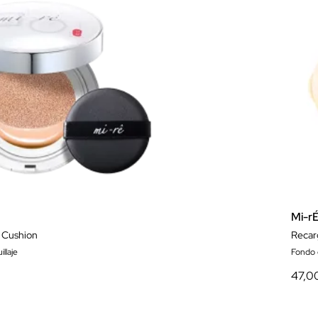
Mi-r
 Cushion
Recar
llaje
Fondo 
47,0