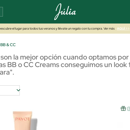
escubre el lugar para todos tus veranos y llévate un regalo con tu compra. Ver más
AQUÍ >>
 BB & CC
on la mejor opción cuando optamos por la
las BB o CC Creams conseguimos un look fr
ara".