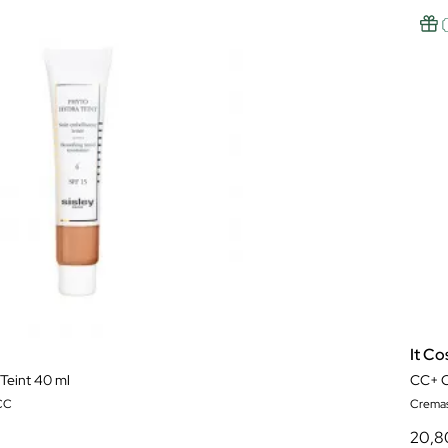
It Co
Teint 40 ml
CC+ C
CC
Crema
20,8