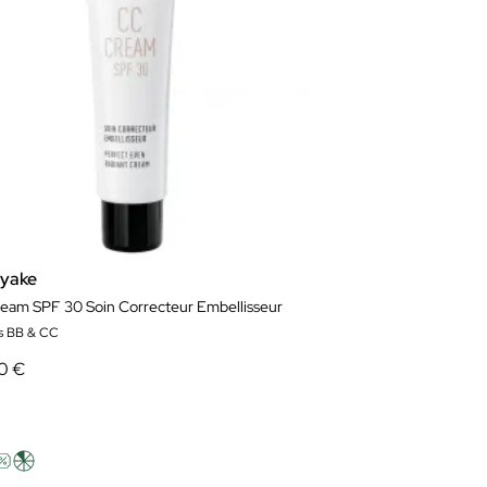
yake
eam SPF 30​ Soin Correcteur Embellisseur
s BB & CC
0 €