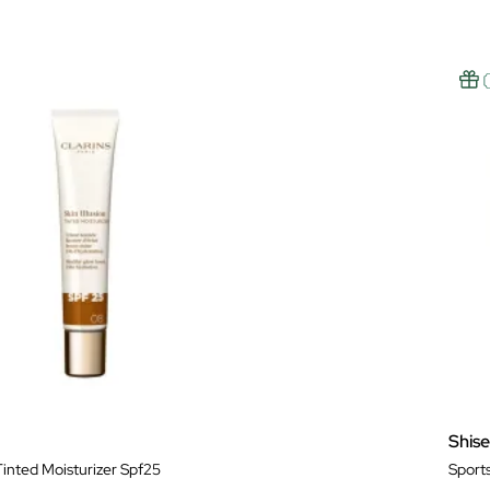
Shis
 Tinted Moisturizer Spf25
Sport