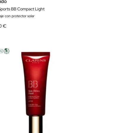
eido
ports BB Compact Light
aje con protector solar
0 €