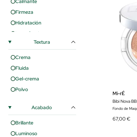
Calmante
Ziaja
Firmeza
Hidratación
Imperfecciones
Textura
Luminosidad
Manchas
Crema
Nutrición
Fluida
Poros
Gel-crema
Protección
Polvo
Mi-rÉ
Regeneración
Bibi Nova BB
Acabado
Rojeces
Fondo de Maqui
67,00 €
Suavidad
Brillante
Uniformidad
Luminoso