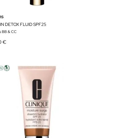
ns
IN DETOX FLUID SPF25
s BB & CC
0 €