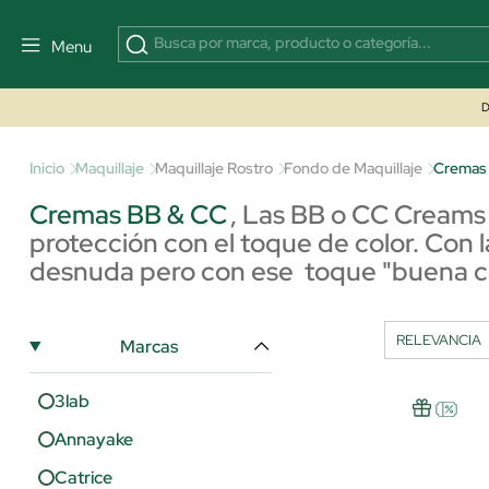
Menu
D
Inicio
Maquillaje
Maquillaje Rostro
Fondo de Maquillaje
Cremas
Cremas BB & CC
,
Las BB o CC Creams s
protección con el toque de color. Con 
desnuda pero con ese toque "buena c
Marcas
3lab
Annayake
Catrice