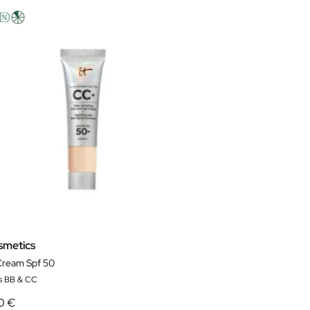
smetics
ream Spf 50
s BB & CC
0 €