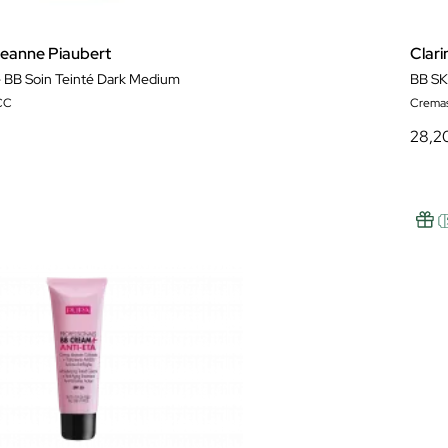
eanne Piaubert
Clari
 BB Soin Teinté Dark Medium
BB SK
CC
Crema
28,2