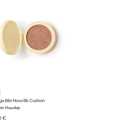
É
ga Bibi Nova Bb Cushion
de Maquillaje
0 €