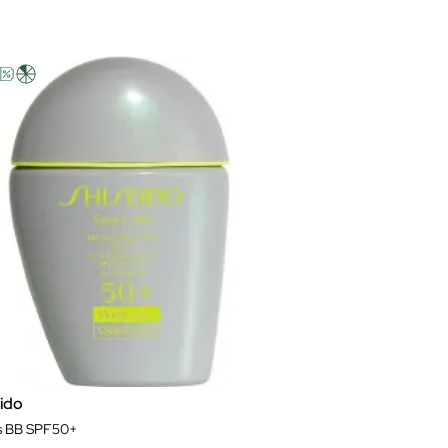
eido
s BB SPF50+