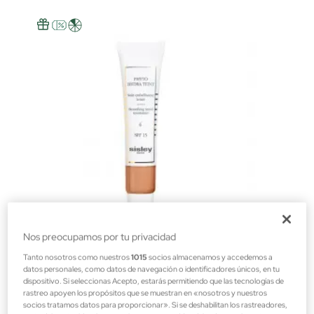
Nos preocupamos por tu privacidad
Sisley
Tanto nosotros como nuestros
1015
socios almacenamos y accedemos a
datos personales, como datos de navegación o identificadores únicos, en tu
Phyto Hydra Teint 40 ml
dispositivo. Si seleccionas Acepto, estarás permitiendo que las tecnologías de
Cremas BB & CC
rastreo apoyen los propósitos que se muestran en «nosotros y nuestros
socios tratamos datos para proporcionar». Si se deshabilitan los rastreadores,