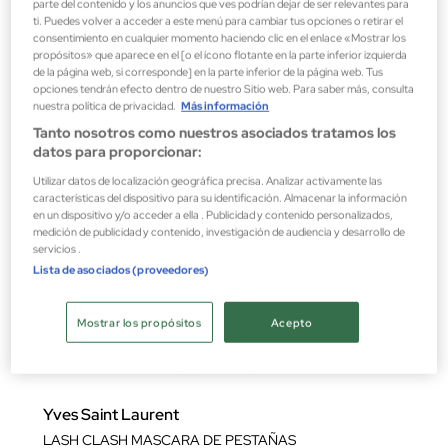
79,10 €
parte del contenido y los anuncios que ves podrían dejar de ser relevantes para
ti. Puedes volver a acceder a este menú para cambiar tus opciones o retirar el
consentimiento en cualquier momento haciendo clic en el enlace «Mostrar los
propósitos» que aparece en el [o el ícono flotante en la parte inferior izquierda
de la página web, si corresponde] en la parte inferior de la página web. Tus
opciones tendrán efecto dentro de nuestro Sitio web. Para saber más, consulta
nuestra política de privacidad.
Más información
Tanto nosotros como nuestros asociados tratamos los
datos para proporcionar:
Utilizar datos de localización geográfica precisa. Analizar activamente las
características del dispositivo para su identificación. Almacenar la información
en un dispositivo y/o acceder a ella . Publicidad y contenido personalizados,
medición de publicidad y contenido, investigación de audiencia y desarrollo de
servicios .
Lista de asociados (proveedores)
Mostrar los propósitos
Acepto
Yves Saint Laurent
LASH CLASH MASCARA DE PESTAÑAS