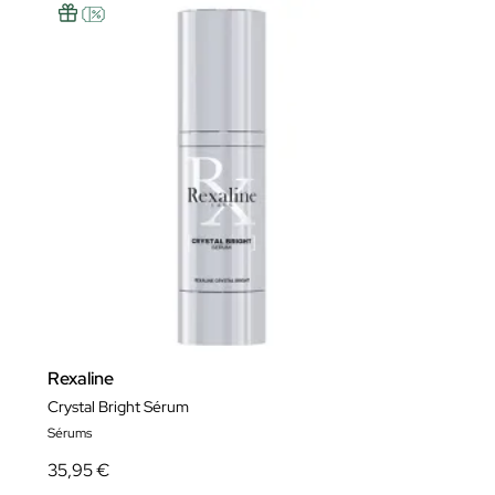
Rexaline
Crystal Bright Sérum
Sérums
35,95 €