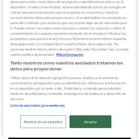
datos personales, como datos de navegación o identificadores únicos, en tu
dispositivo. Si seleccionas Acepto, estarás permitiendo que las tecnologías de
rastreo apoyen los propósitos que se muestran en «nosotros y nuestros
socios tratamos datos para proporcionar». Si se deshabilitan los rastreadores,
parte del contenido y los anuncios que ves podrían dejar de ser relevantes para
ti. Puedes volver a acceder a este menú para cambiar tus opciones o retirar el
consentimiento en cualquier momento haciendo clic en el enlace «Mostrar los
propósitos» que aparece en el [o el ícono flotante en la parte inferior izquierda
de la página web, si corresponde] en la parte inferior de la página web. Tus
opciones tendrán efecto dentro de nuestro Sitio web. Para saber más, consulta
nuestra política de privacidad.
Más información
MAQUILLAJE
Tanto nosotros como nuestros asociados tratamos los
datos para proporcionar:
Utilizar datos de localización geográfica precisa. Analizar activamente las
características del dispositivo para su identificación. Almacenar la información
BEST SELLERS
en un dispositivo y/o acceder a ella . Publicidad y contenido personalizados,
medición de publicidad y contenido, investigación de audiencia y desarrollo de
Explora los esenciales que ya son iconos de belleza.
servicios .
Lista de asociados (proveedores)
Ver todos los productos
Mostrar los propósitos
Acepto