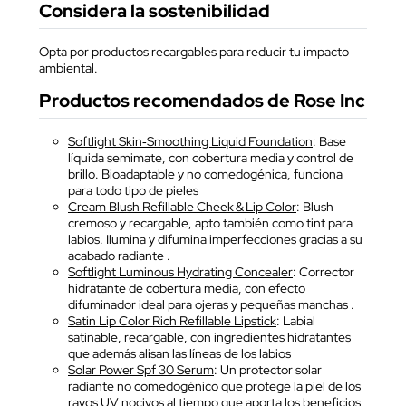
Considera la sostenibilidad
Opta por productos recargables para reducir tu impacto
ambiental.
Productos recomendados de Rose Inc
Softlight Skin‑Smoothing Liquid Foundation
: Base
líquida semimate, con cobertura media y control de
brillo. Bioadaptable y no comedogénica, funciona
para todo tipo de pieles
Cream Blush Refillable Cheek & Lip Color
: Blush
cremoso y recargable, apto también como tint para
labios. Ilumina y difumina imperfecciones gracias a su
acabado radiante .
Softlight Luminous Hydrating Concealer
: Corrector
hidratante de cobertura media, con efecto
difuminador ideal para ojeras y pequeñas manchas .
Satin Lip Color Rich Refillable Lipstick
: Labial
satinable, recargable, con ingredientes hidratantes
que además alisan las líneas de los labios
Solar Power Spf 30 Serum
: Un protector solar
radiante no comedogénico que protege la piel de los
rayos UV nocivos al tiempo que aporta los beneficios