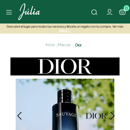
0
Descubre el lugar para todos tus veranos y llévate un regalo con tu compra. Ver más
AQUÍ>>
Inicio
Marcas
Dior