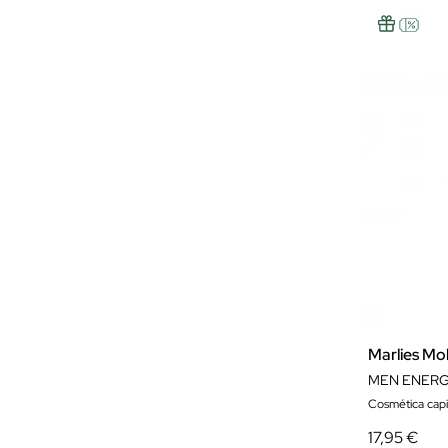
Marlies Mol
MEN ENERG
Cosmética capi
17,95 €