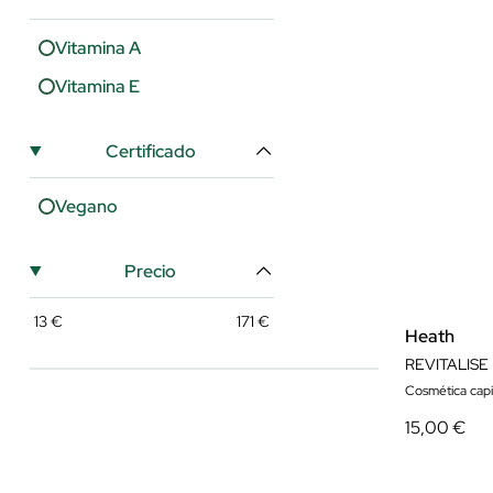
Vitamina A
Vitamina E
Certificado
Vegano
Precio
13
€
171
€
Heath
REVITALISE
Cosmética capi
15,00 €