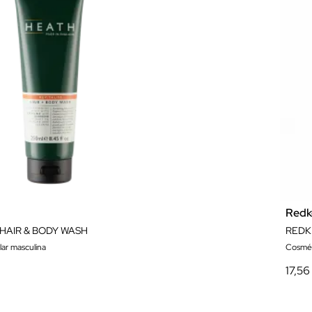
Redk
 HAIR & BODY WASH
lar masculina
Cosmét
17,56