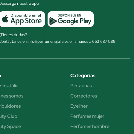
Descarga nuestra app
¿Tienes dudas?
Contáctanos en info@perfumeriajulia.es o llámanos a 663 687 089
a
Categorías
das Júlia
Pintauñas
énes somos
Correctores
ribuidores
Eyeliner
uty Club
Perfumes mujer
uty Space
Perfumes hombre