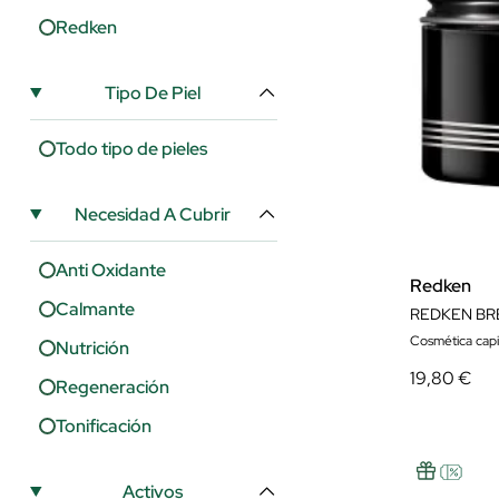
Redken
Tipo De Piel
Todo tipo de pieles
Necesidad A Cubrir
Anti Oxidante
Redken
Calmante
REDKEN BR
Cosmética capi
Nutrición
19,80 €
Regeneración
Tonificación
Activos