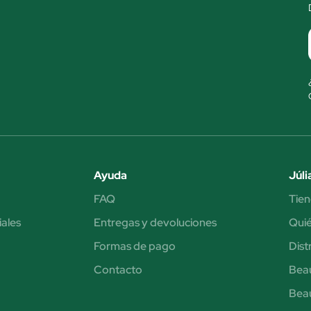
Ayuda
Júli
FAQ
Tien
iales
Entregas y devoluciones
Qui
Formas de pago
Dist
Contacto
Bea
Bea