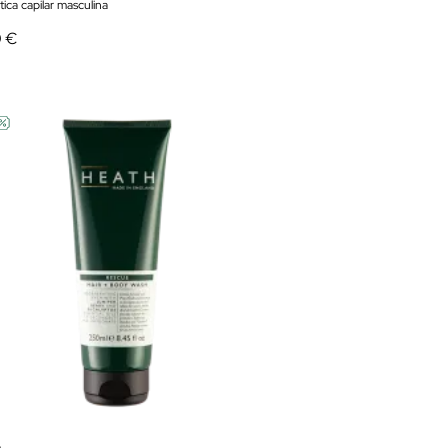
ica capilar masculina
0 €