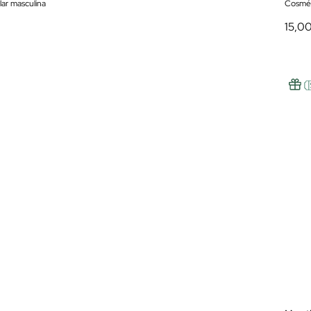
lar masculina
Cosmét
15,0