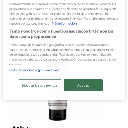
consentimiento en cualquier momento haciendo clic en el enlace «Mostrar los
Cosmética capilar masculina
propósitos» que aparece en el [o el ícono flotante en la parte inferior izquierda
19,80 €
de la página web, si corresponde] en la parte inferior de la página web. Tus
opciones tendrán efecto dentro de nuestro Sitio web. Para saber más, consulta
nuestra política de privacidad.
Más información
Tanto nosotros como nuestros asociados tratamos los
datos para proporcionar:
Utilizar datos de localización geográfica precisa. Analizar activamente las
características del dispositivo para su identificación. Almacenar la información
en un dispositivo y/o acceder a ella . Publicidad y contenido personalizados,
medición de publicidad y contenido, investigación de audiencia y desarrollo de
servicios .
Lista de asociados (proveedores)
Mostrar los propósitos
Acepto
Redken