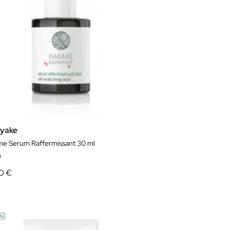
yake
e Serum Raffermissant 30 ml
s
0 €