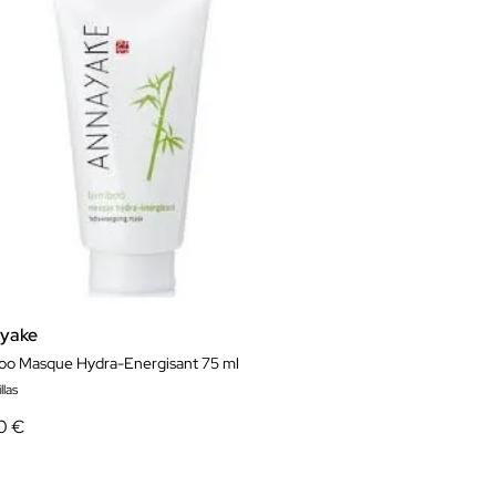
yake
o Masque Hydra-Energisant 75 ml
llas
0 €