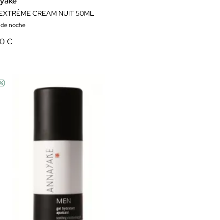
yake
 EXTRÊME CREAM NUIT 50ML
 de noche
60 €