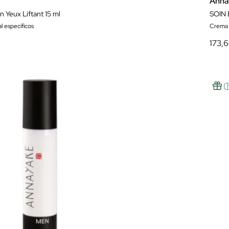
Anna
n Yeux Liftant 15 ml
SOIN
l específicos
Crema
173,