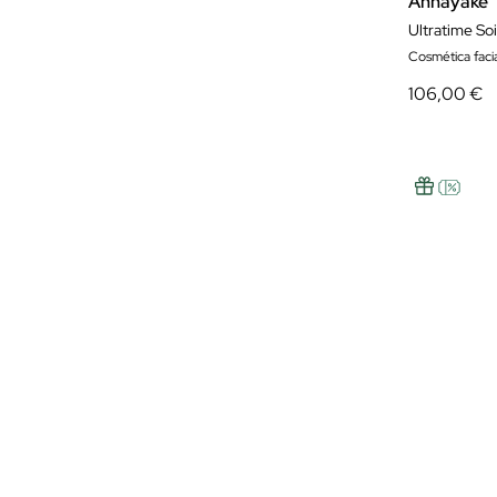
Annayake
Ultratime Soi
Cosmética facia
106,00 €