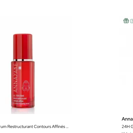
Anna
Ultratime Sérum Restructurant Contours Affinés 30 ml
24H G