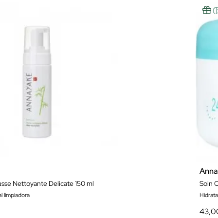
Anna
se Nettoyante Delicate 150 ml
Soin 
l limpiadora
Hidrat
43,0