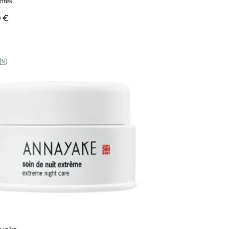
antes
0 €