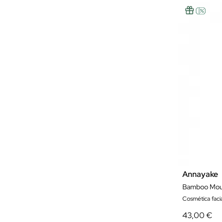
Annayake
Bamboo Mous
Cosmética facia
43,00 €