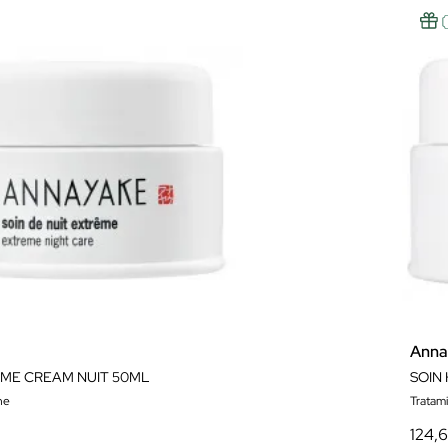
Anna
ÊME CREAM NUIT 50ML
he
Tratam
124,