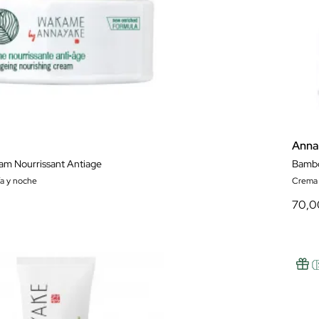
Anna
m Nourrissant Antiage
Bambo
ía y noche
Crema 
70,0