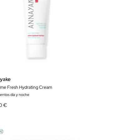
yake
time Fresh Hydrating Cream
ientos día y noche
0 €