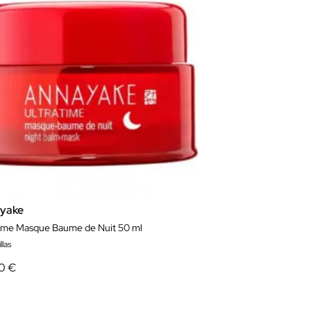
yake
time Masque Baume de Nuit 50 ml
llas
0 €