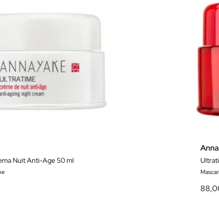
Anna
ema Nuit Anti-Age 50 ml
Ultra
he
Mascari
88,0