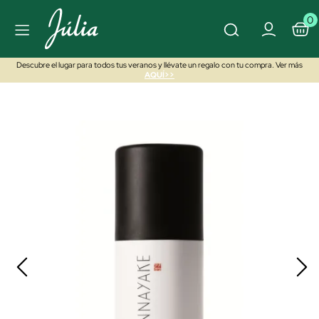
0
Descubre el lugar para todos tus veranos y llévate un regalo con tu compra. Ver más
AQUÍ>>