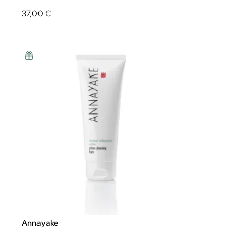
37,00 €
Annayake