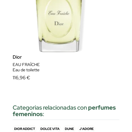
Dior
EAU FRAÎCHE
Eau de toilette
116,96 €
Categorias relacionadas con
perfumes
femeninos
:
DIOR ADDICT
DOLCE VITA
DUNE
J'ADORE