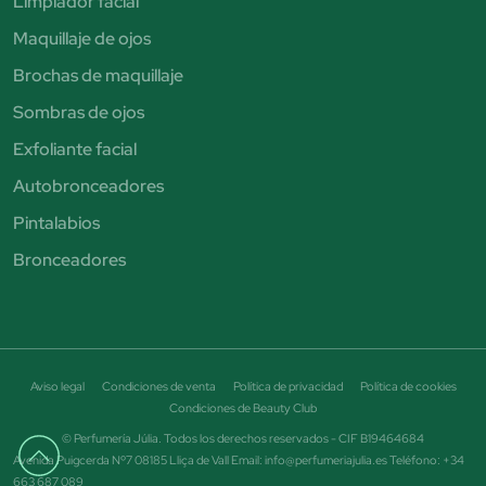
Limpiador facial
Maquillaje de ojos
Brochas de maquillaje
Sombras de ojos
Exfoliante facial
Autobronceadores
Pintalabios
Bronceadores
Aviso legal
Condiciones de venta
Política de privacidad
Política de cookies
Condiciones de Beauty Club
© Perfumería Júlia. Todos los derechos reservados - CIF B19464684
Avenida Puigcerda Nº7 08185 Lliça de Vall Email: info@perfumeriajulia.es Teléfono: +34
663 687 089