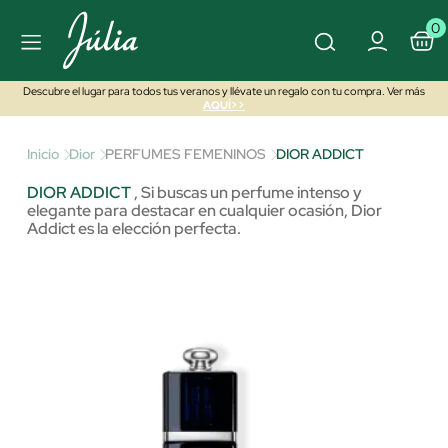
0
Descubre el lugar para todos tus veranos y llévate un regalo con tu compra. Ver más
AQUÍ>>
Inicio
Dior
PERFUMES FEMENINOS
DIOR ADDICT
DIOR ADDICT
,
Si buscas un perfume intenso y
elegante para destacar en cualquier ocasión, Dior
Addict es la elección perfecta.