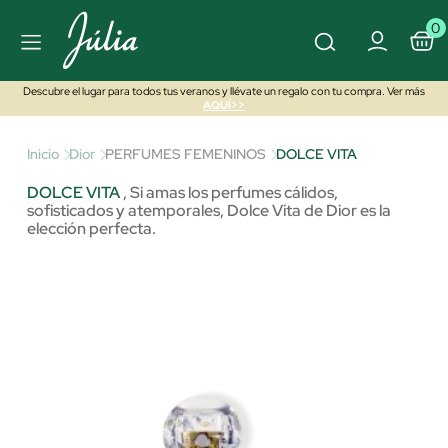
0
Descubre el lugar para todos tus veranos y llévate un regalo con tu compra. Ver más
AQUÍ>>
Inicio
Dior
PERFUMES FEMENINOS
DOLCE VITA
DOLCE VITA
,
Si amas los perfumes cálidos,
sofisticados y atemporales, Dolce Vita de Dior es la
elección perfecta.