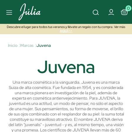
0
Descubre el lugar para todos tus veranos y llévate un regalo con tu compra. Ver más
AQUÍ>>
Inicio
Marcas
Juvena
Juvena
Una marca cosmética a la vanguardia.
Juvena es una marca
Suiza de alta cosmética. Fue fundada en 1954, y es considerada
una marca pionera en investigación de la piel, además de
experta en cosmética antienvejecimiento.
Para JUVENA, la
juventud es una actitud, un modo de pensar, no sólo el aspecto
de una mujer. Sus pensamientos, su forma de moverse, el brillo
de sus ojos combinado con el resplandor de su piel: la suma total
constituye su maravilloso atractivo.
El nombre JUVENA deriva
del latín "juvenalis" - juventud - y es, al mismo tiempo, una visión
y una promesa. Los científicos de JUVENA llevan más de 60