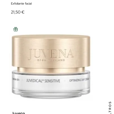
Exfoliante facial
21,50 €
FILTROS
Juvena