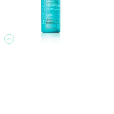
Moroccanoil
CURL ENHANCING SHAMPOO 250ML
Pelo Rizado
45,45 €
Envíos gratis
Click&Collect
Pedidos a partir de 29€
Recoge en tienda