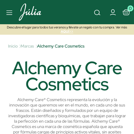
0
Descubre el lugar para todos tus veranos y llévate un regalo con tu compra. Ver más
AQUÍ>>
Inicio
Marcas
Alchemy Care Cosmetics
Alchemy Care
Cosmetics
Alchemy Care® Cosmetics representa la evolución y la
innovación que queremos ver en el mundo, en cada uno de sus
frascos. Están diseñados y formulados por un equipo de
investigadoras científicas y bioquímicas, que trabajan para lograr
la perfección en cada una de las fórmulas.
Alchemy Care®
Cosmetics es una marca de cosmética española que apuesta
por fórmulas cargas de principios activos vitales, sin aceites