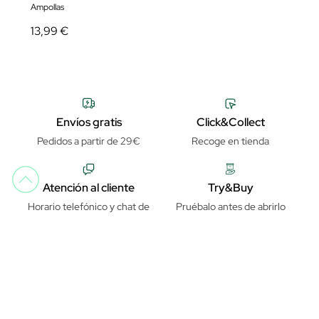
Ampollas
13,99 €
Envíos gratis
Click&Collect
Pedidos a partir de 29€
Recoge en tienda
Atención al cliente
Try&Buy
Horario telefónico y chat de
Pruébalo antes de abrirlo
lunes a viernes de 9:30h a
14:00h y de 14:30h a 18h
Pago seguro
Garantía de distribuidor oficial