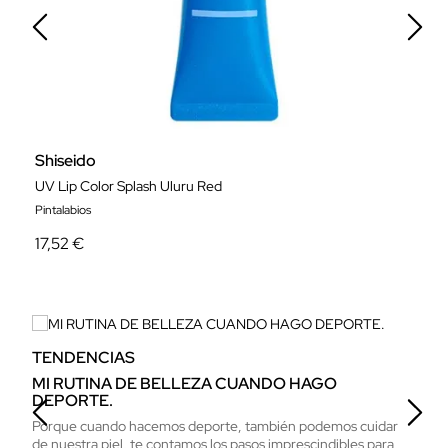
Shiseido
E
UV Lip Color Splash Uluru Red
8
Pintalabios
M
17,52 €
1
TENDENCIAS
T
MI RUTINA DE BELLEZA CUANDO HAGO
J
DEPORTE.
Q
Porque cuando hacemos deporte, también podemos cuidar
Jú
de nuestra piel, te contamos los pasos imprescindibles para