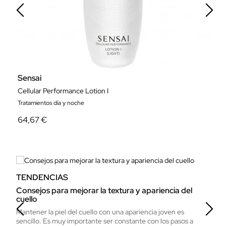
Sensai
L
Cellular Performance Lotion I
S
Tratamientos día y noche
Pr
64,67 €
1
TENDENCIAS
T
Consejos para mejorar la textura y apariencia del
Pi
cuello
La
Mantener la piel del cuello con una apariencia joven es
fr
sencillo. Es muy importante ser constante con los pasos a
qu