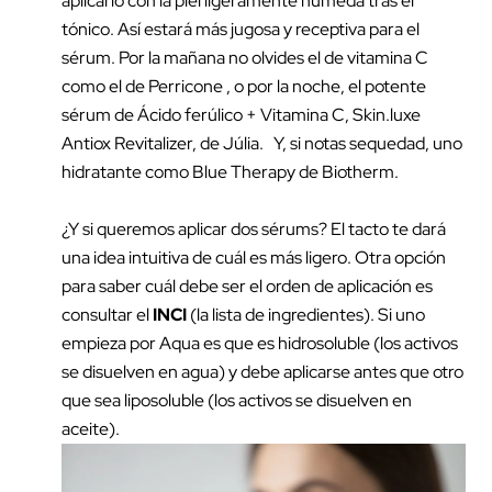
aplicarlo con la piel ligeramente húmeda tras el
tónico. Así estará más jugosa y receptiva para el
sérum. Por la mañana no olvides el de vitamina C
como el de
Perricone
, o por la noche, el potente
sérum de Ácido ferúlico + Vitamina C,
Skin.luxe
Antiox Revitalizer
, de Júlia. Y, si notas sequedad, uno
hidratante como
Blue Therapy
de Biotherm.
¿Y si queremos aplicar dos sérums? El tacto te dará
una idea intuitiva de cuál es más ligero. Otra opción
para saber cuál debe ser el orden de aplicación es
consultar el
INCI
(la lista de ingredientes). Si uno
empieza por Aqua es que es hidrosoluble (los activos
se disuelven en agua) y debe aplicarse antes que otro
que sea liposoluble (los activos se disuelven en
aceite).