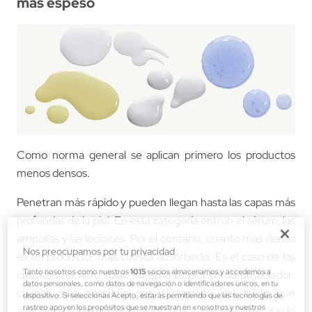
más espeso
Como norma general se aplican primero los productos
menos densos.
Penetran más rápido y pueden llegan hasta las capas más
profundas de la piel. En esta categoría entran el sérum, las
ampollas y las lociones. Por el contario, cuanto más denso
Nos preocupamos por tu privacidad
es un producto, más cuesta absorberlo. Es el caso de las
Tanto nosotros como nuestros
1015
socios almacenamos y accedemos a
cremas o el filtro solar. Imagina tu piel como un colador:
datos personales, como datos de navegación o identificadores únicos, en tu
cuanto más pequeño sea el tamaño del fluido que
dispositivo. Si seleccionas Acepto, estarás permitiendo que las tecnologías de
rastreo apoyen los propósitos que se muestran en «nosotros y nuestros
aplicamos sobre la piel, más fácil será que penetre. ¿Y si lo