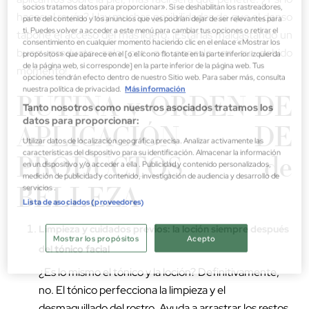
socios tratamos datos para proporcionar». Si se deshabilitan los rastreadores,
haces al revés? Hay muchas posibilidades de que el denso
parte del contenido y los anuncios que ves podrían dejar de ser relevantes para
ti. Puedes volver a acceder a este menú para cambiar tus opciones o retirar el
tapone el acceso del más ligero. ¡Estarías malgastando un
consentimiento en cualquier momento haciendo clic en el enlace «Mostrar los
buen producto solo por no ponerlo en su debido
propósitos» que aparece en el [o el ícono flotante en la parte inferior izquierda
de la página web, si corresponde] en la parte inferior de la página web. Tus
momento!
opciones tendrán efecto dentro de nuestro Sitio web. Para saber más, consulta
nuestra política de privacidad.
Más información
RUTINA y ORDEN DE
Tanto nosotros como nuestros asociados tratamos los
datos para proporcionar:
APLICACIÓN DE
Utilizar datos de localización geográfica precisa. Analizar activamente las
características del dispositivo para su identificación. Almacenar la información
PRODUCTOS de
en un dispositivo y/o acceder a ella . Publicidad y contenido personalizados,
medición de publicidad y contenido, investigación de audiencia y desarrollo de
BELLEZA
servicios .
Lista de asociados (proveedores)
Limpieza y cuidados previos: la loción siempre después
Mostrar los propósitos
Acepto
del
tónico facial
¿Es lo mismo el tónico y la loción? Definitivamente,
no. El tónico perfecciona la limpieza y el
desmaquillado del rostro. Ayuda a arrastrar los restos