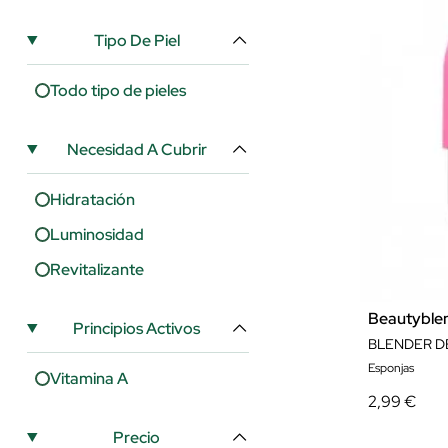
Tipo De Piel
Todo tipo de pieles
Necesidad A Cubrir
Hidratación
Luminosidad
Revitalizante
Beautyble
Principios Activos
BLENDER D
Esponjas
Vitamina A
2,99 €
Precio