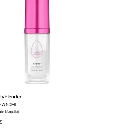
tyblender
EW 50ML
 de Maquillaje
 €