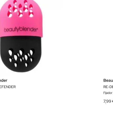
nder
Beau
EFENDER
RE-D
Fijador
7,99