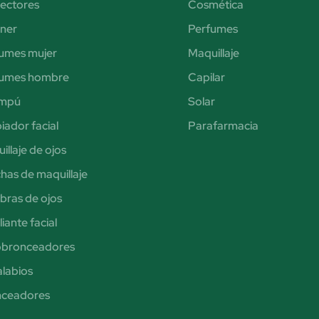
ectores
Cosmética
iner
Perfumes
umes mujer
Maquillaje
fumes hombre
Capilar
mpú
Solar
iador facial
Parafarmacia
illaje de ojos
has de maquillaje
ras de ojos
iante facial
obronceadores
alabios
nceadores