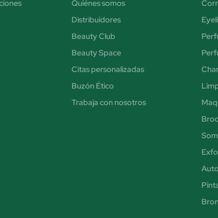
ciones
Quiénes somos
Corr
Distribuidores
Eyel
Beauty Club
Perf
Beauty Space
Per
Citas personalizadas
Cha
Buzón Ético
Limp
Trabaja con nosotros
Maqu
Broc
Somb
Exfol
Aut
Pint
Bro