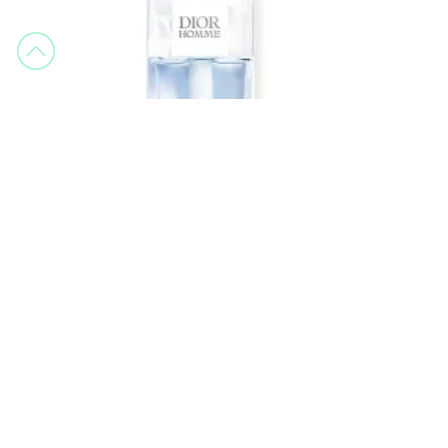
Dior
Dior Homme
Cologne
79,87 €