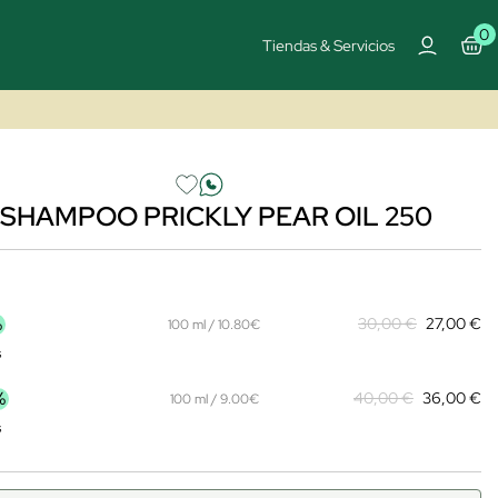
0
Tiendas & Servicios
SHAMPOO PRICKLY PEAR OIL 250
%
30,00 €
27,00 €
100 ml / 10.80€
s
%
40,00 €
36,00 €
100 ml / 9.00€
s