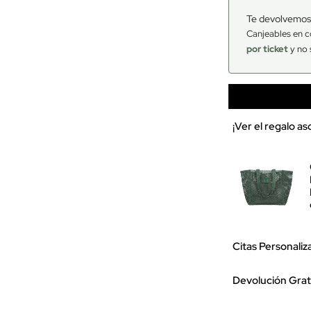
Te devolvemos
Canjeables en c
por ticket
y no 
¡Ver el regalo a
Citas Personaliz
Devolución Grat