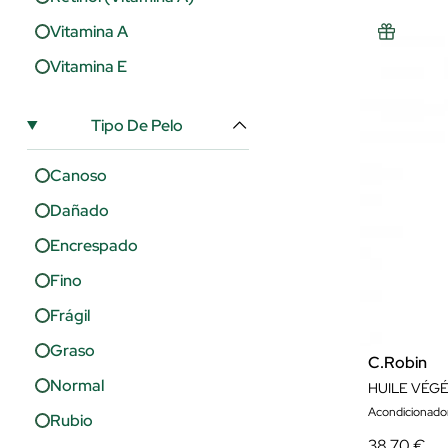
Vitamina A
Vitamina E
Tipo De Pelo
Canoso
Dañado
Encrespado
Fino
Frágil
Graso
C.Robin
Normal
Acondicionado
Rubio
38,70 €