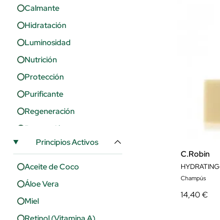
Calmante
Hidratación
Luminosidad
Nutrición
Protección
Purificante
Regeneración
Reparación
Principios Activos
Suavidad
C.Robin
Aceite de Coco
HYDRATING
Champús
Áloe Vera
14,40 €
Miel
Retinol (Vitamina A)