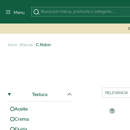
Menu
D
Inicio
Marcas
C.Robin
Textura
Aceite
Crema
Fluida