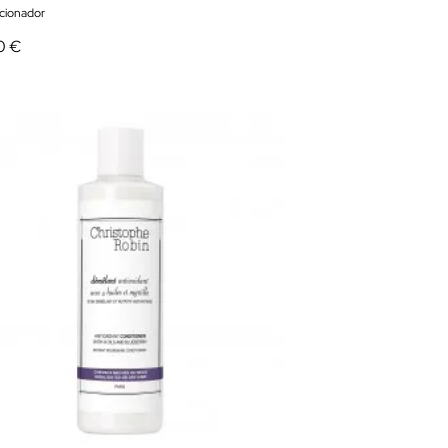
cionador
0 €