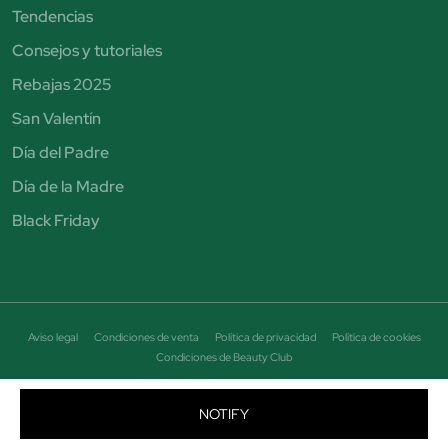
Tendencias
Consejos y tutoriales
Rebajas 2025
San Valentín
Día del Padre
Día de la Madre
Black Friday
Aviso legal
Condiciones de venta
Política de privacidad
Política de cookies
Condiciones de Beauty Club
© Perfumería Júlia. Todos los derechos reservados - CIF B19464684
Avenida Puigcerda Nº7 08185 Lliça de Vall Email: info@perfumeriajulia.es Teléfono: +34
NOTIFY
663 687 089