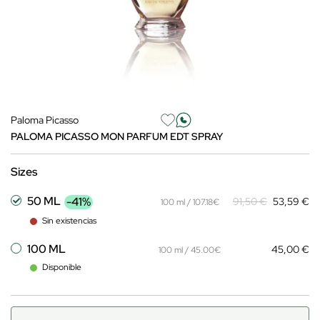
Paloma Picasso
PALOMA PICASSO MON PARFUM EDT SPRAY
Sizes
50 ML
-41%
91,50 €
53,59 €
100 ml / 107.18€
Sin existencias
100 ML
45,00 €
100 ml / 45.00€
Disponible