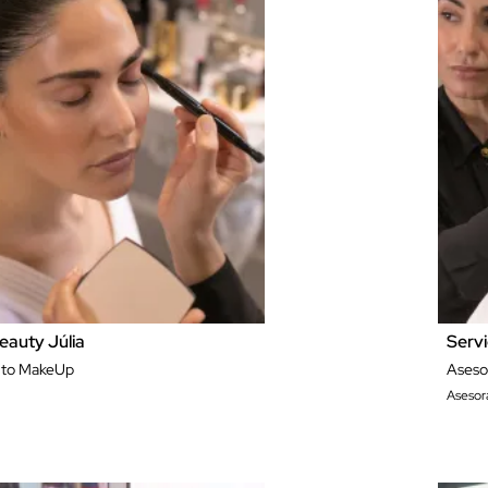
eauty Júlia
Servi
nto MakeUp
Aseso
Asesor