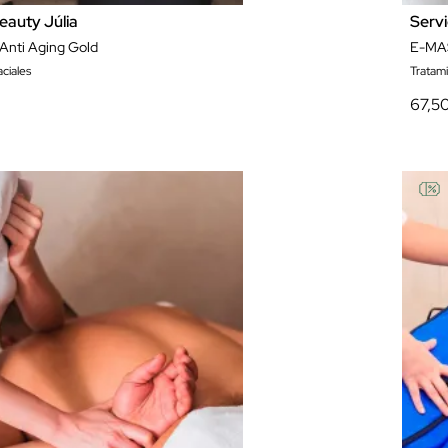
eauty Júlia
Servi
Anti Aging Gold
E-MA
ciales
Tratam
67,5