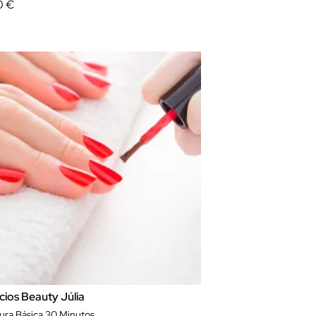
0 €
cios Beauty Júlia
ura Básica 30 Minutos