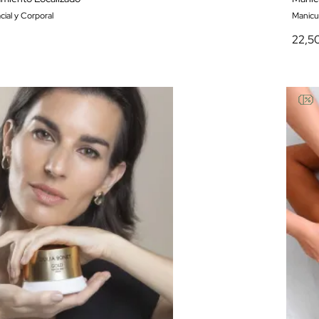
cial y Corporal
Manicu
22,5