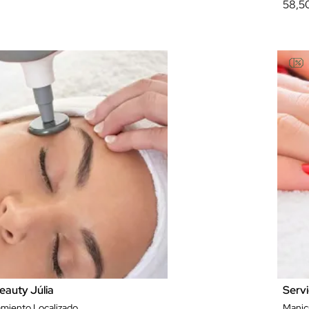
58,5
eauty Júlia
Servi
tamiento Localizado
Manic