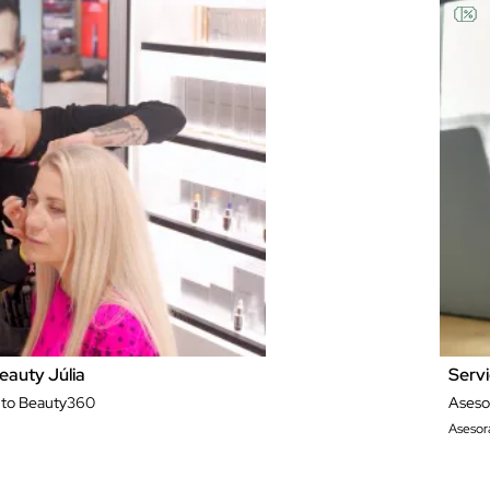
eauty Júlia
Servi
to Beauty360
Aseso
Asesor