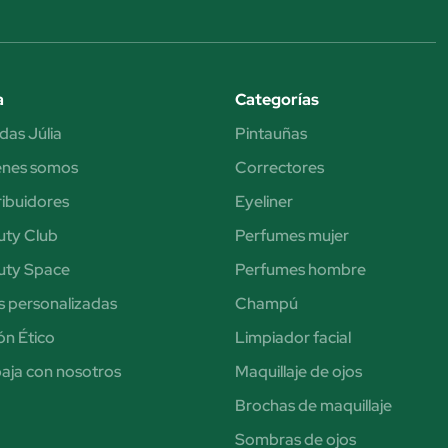
a
Categorías
das Júlia
Pintauñas
énes somos
Correctores
ribuidores
Eyeliner
uty Club
Perfumes mujer
uty Space
Perfumes hombre
s personalizadas
Champú
n Ético
Limpiador facial
aja con nosotros
Maquillaje de ojos
Brochas de maquillaje
Sombras de ojos