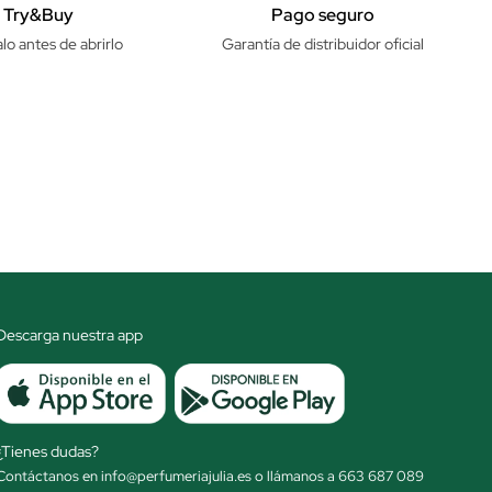
Try&Buy
Pago seguro
lo antes de abrirlo
Garantía de distribuidor oficial
Descarga nuestra app
¿Tienes dudas?
Contáctanos en info@perfumeriajulia.es o llámanos a 663 687 089