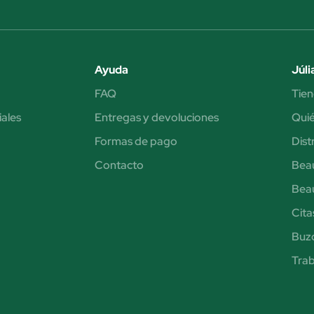
Ayuda
Júli
FAQ
Tien
iales
Entregas y devoluciones
Qui
Formas de pago
Dist
Contacto
Bea
Bea
Cita
Buzó
Trab