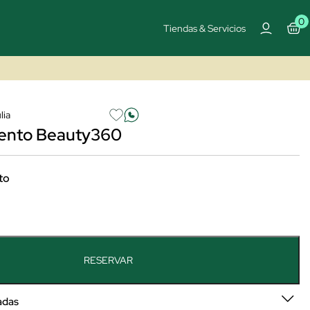
0
Tiendas & Servicios
lia
ento Beauty360
to
RESERVAR
adas