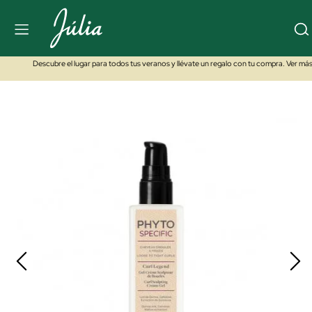
Descubre el lugar para todos tus veranos y llévate un regalo con tu compra. Ver má