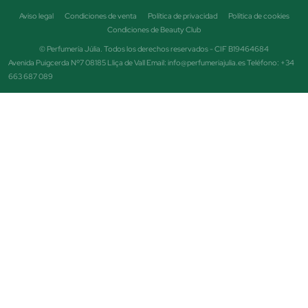
Aviso legal
Condiciones de venta
Política de privacidad
Política de cookies
Condiciones de Beauty Club
© Perfumería Júlia. Todos los derechos reservados - CIF B19464684
Avenida Puigcerda Nº7 08185 Lliça de Vall Email: info@perfumeriajulia.es Teléfono: +34
663 687 089