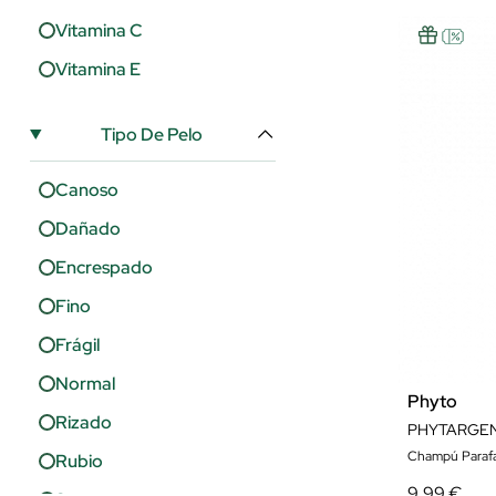
Vitamina C
Vitamina E
Tipo De Pelo
Canoso
Dañado
Encrespado
Fino
Frágil
Normal
Phyto
Rizado
PHYTARGEN
Champú Parafa
Rubio
9,99 €