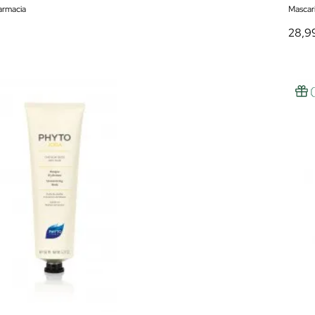
rmacia
Mascari
28,9