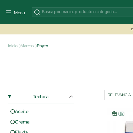
Menu
D
Inicio
Marcas
Phyto
Textura
Aceite
Crema
Fluida