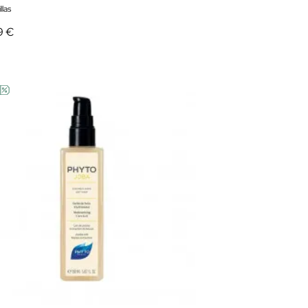
llas
9 €