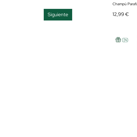
Champú Parafa
Nutrición
12,99 €
Siguiente
Protección
Protección color
Reparación
Suavidad
Volumen