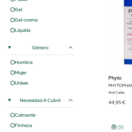
Gel
Gel-crema
Líquida
Género
Hombre
Mujer
Phyto
Unisex
Anti Caída
Necesidad A Cubrir
44,95 €
Calmante
Firmeza