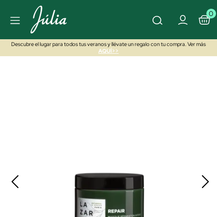
0
Descubre el lugar para todos tus veranos y llévate un regalo con tu compra. Ver más
AQUÍ>>